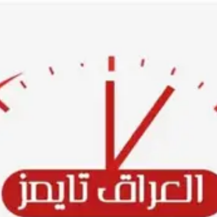
Ski
t
conten