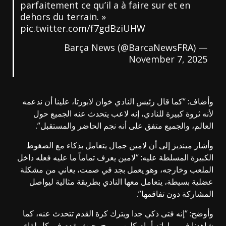
parfaitement ce qu’il a à faire sur et en
dehors du terrain. »
pic.twitter.com/f7gdBziUHW
— Barça News (@BarcaNewsFRA)
November 7, 2025
وأضاف: “كما قال رئيس النادي خوان لابورتا، علينا أن ندعمه
لأنه ثروة كبيرة للنادي، إنه لاعب يتحدث عنه الجميع حول
العالم، والجميع متفق على أنه نجم الحاضر والمستقبل”.
وأشار مينديز إلى أن لامين جمال يتعامل بذكاء مع الضغوط
الكبيرة المسلطة عليه: “لامين يعرف تماماً ما عليه فعله داخل
الملعب وخارجه، وهو يعمل بجد في صمت، يعاني من مشكلة
عضلية بسيطة، يتعامل معها النادي بطريقة مثالية ليواصل
المشاركة دون تفاقمها”.
وأوضح: “إنه فتى ذكي جدا ويترك كرة القدم تتحدث عنه، كما
شاهدنا في مباراته أمام كلوب بروج، حيث يقدم في كل لقاء