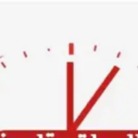
Ski
t
conten