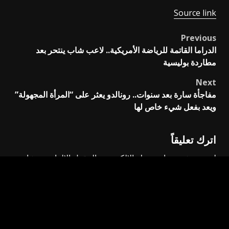
Source link
Previous
Post
الدراما القاتمة للرياضة الأمريكية.. لاعب شاب ينتحر بعد
navigation
مطاردة بوليسية
Next
مفاجأة سارة بعد سنوات.. رونالدو يعثر على “المرأة المجهولة”
ويعد بفعل شيء خاص لها
اترك تعليقاً
لن يتم نشر عنوان بريدك الإلكتروني.
الحقول الإلزامية مشار
إليها بـ
*
التعليق
*