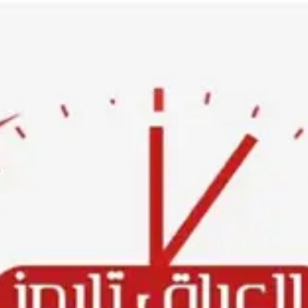
Ski
t
conten