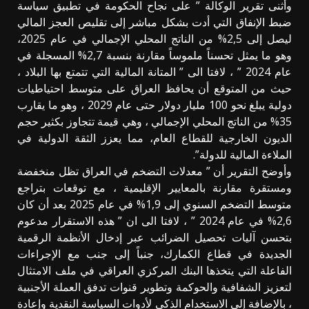
​وأثنى تقرير الوكالة ” على نجاح الحكومة في تطبيق سياسة
ضبط الإنفاق التي أدت بشكل مباشر إلى تقليص العجز المالي
ليصل إلى 2,5% من الناتج المحلي الإجمالي في عام 2025،
وهو ما يمثل تحسناً ملموساً مقارنة بنسبة 2,7% المسجلة في
عام 2024 ” ، لافتا الى ” المتانة المالية التي تتمتع بها البلاد ،
حيث من المتوقع أن يحافظ العراق على متوسط احتياطيات
دولية يبلغ نحو 100 مليار دولار حتى عام 2029 ، وهو ما يقارب
35% من الناتج المحلي الإجمالي ، وهي قيمة تتجاوز بكثير حجم
الديون الخارجية للقطاع العام، مما يعزز الثقة الدولية في
الملاءة المالية للدولة”.
​وأوضح التقرير أن ” معدلات التضخم في العراق تظل منخفضة
ومستقرة مقارنة بالمعايير الإقليمية ، مع توقعات بتراجع
متوسط التضخم السنوي إلى 1,9% في عام 2025 بعد أن كان
2,6% في عام 2024 ” ، لافتا الى ان ” هذه الاستقرار مدعوم
بتحسن آليات تحصيل الضرائب عبر إدخال الأنظمة الرقمية
الجديدة في قطاع الكمارك، جنباً إلى جنب مع الإجراءات
الفاعلة التي يتخذها البنك المركزي العراقي في ملف الامتثال
لتعزيز الشفافية والحوكمة وتطوير قنوات تدفق العملة الأجنبية
، بالإضافة إلى الاستخدام الذكي لأدوات السياسة النقدية وإعادة