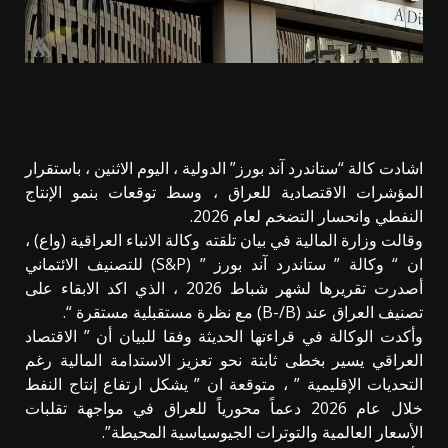
اشادت كالة “ستاندرد آند بورز” الدولية ، اليوم الاثنين ، باستقرار
المؤشرات الاقتصادية للعراق ، وسط توقعات بنمو الإنتاج
النفطي وانحسار التضخم لعام 2026.
وقالت وزارة المالية في بيان تلقته وكالة الانباء العراقية (واع) ،
ان “​ وكالة ” ستاندرد آند بورز ” (
S&P
) للتصنيف الائتماني
أصدرت تقريرها لشهر شباط 2026 ، الذي اكد الابقاء على
تصنيف العراق عند (
B-/B
) مع نظرة مستقبلية مستقرة “.
وأكدت الوكالة في قراءتها الحديثة وفقا للبيان أن ” الاقتصاد
العراقي يسير بخطى ثابتة نحو تعزيز الاستدامة المالية رغم
التحديات الإقليمية ” ، متوقعة ان ” يشكل ارتفاع إنتاج النفط
خلال عام 2026 دعماً محورياً للعراق في مواجهة تقلبات
الأسعار العالمية والتوترات الجيوسياسية المحيطة”.