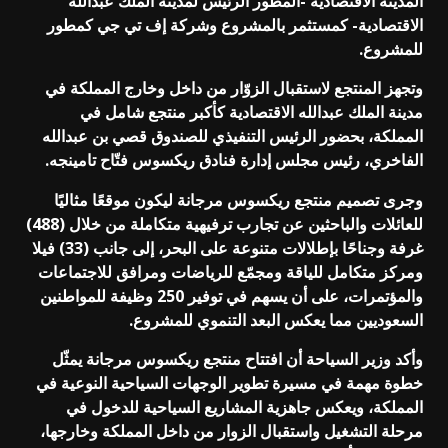
المدينة الاقتصادية -المطور الرئيس لمدينة الملك عبدالله
الاقتصادية- كمستثمر بالمشروع وشركة إف تي جي كمطور
للمشروع.
وتجهز المنتجع لاستقبال الزوّار من داخل وخارج المملكة في
مدينة الملك عبدالله الاقتصادية كأكبر منتجع شامل في
المملكة، بحضور الرئيس التنفيذي للصندوق قصي بن عبدالله
الفاخري، رئيس مجلس إدارة فنادق ريكسوس فتّاح تامينجه.
وجرى تصميم منتجع ريكسوس مرجانة ليكون موقعًا مثاليًا
للعائلات والباحثين عن تجارب ترفيهية متكاملة من خلال (488)
غرفة وجناحًا بإطلالات متنوعة على البحر، إلى جانب (33) فيلا
ومركز متكامل للياقة ومجمّع للرياضات ومرافق للاجتماعات
والمؤتمرات، على أن يسهم في توفير 250 وظيفة للمواطنين
السعوديين مما يعكس البعد التنموي للمشروع.
وأكد وزير السياحة أن افتتاح منتجع ريكسوس مرجانة يمثّل
خطوة مهمة في مسيرة تطوير الوجهات السياحية النوعية في
المملكة، ويعكس جاهزية المشاريع السياحية للدخول في
مرحلة التشغيل واستقبال الزوار من داخل المملكة وخارجها،