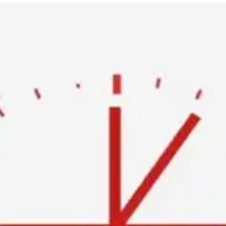
Ski
t
conten