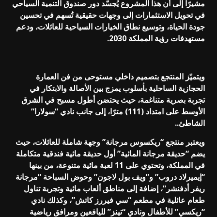
مشيرًا إلى أن هذا المشروع يُجسّد دور صندوق التنمية السياحي
في تحويل الاستثمارات إلى وجهات حقيقية تُسهم في تحسين
جودة الحياة، وتوسيع نطاق الخيارات السياحية للعائلات، ودعم
مستهدفات رؤية المملكة 2030.
ويتميّز المنتجع بتصميم داخلي مستوحى من فن العمارة
الحجازية الساحلية بأسلوب يمزج بين الأصالة والابتكار في
تجربة بصرية متناغمة، حيث يحتضن أطول مسبح في الشرق
الأوسط على امتداد (111) مترًا، إلى جانب نادي “سولارا”
الشاطئ..
ويعتبر منتجع “ريكسوس مرجانة” وجهة شاملة للعائلات، حيث
يضم “حديقة مرجانة المائية” أول حديقة مائية فندقية متكاملة
في المملكة، وتحتوي على 11 لعبة مائية متنوعة، من بينها
“إيميرلاد دروب” و”ويف بول لاجون” وحوض السباحة “مرجانة
ريفر أدفنشر”، إضافة إلى مناطق ألعاب مائية وتجربة تناول
طعام عائلية في مطعم “سي فيررز كاتش”، وكذلك نادي
“ريكسي” للأطفال ونادي “تينز” لليافعين ومرافق رياضية