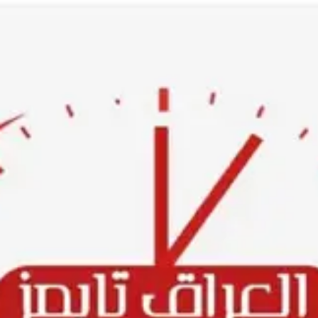
Ski
t
conten