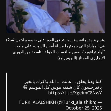
ونجح فريق مانشستر يونايتد في الفوز على ضيفه برايتون (4-2)
في المباراة التي جمعتهما مساء أمس السبت، على ملعب
“أولد ترافورد”، ضمن منافسات الجولة التاسعة من الدوري
الإنجليزي الممتاز (البريميرليغ).
كلنا ودنا يحلق … هانت … الله يذكرك بالخير
يافيرجسون كان شفته موس كل الموسم 😀
https://t.co/XgeimC8NwY
— TURKI ALALSHIKH (@Turki_alalshikh)
October 25, 2025