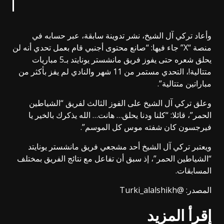
وأعاد تركي آل الشيخ، نشر تدوينة سابقة، عبر حسابه في
منصة “X” جاء فيها: “صانع محتوى أجنبي قام بعمل تحدي أنه لن
يحلق شعره حتى يفوز فريق مانشستر يونايتد بـ5 مباريات
متتالية!، التحدي مستمر من 11 شهر والنادي لم يفز بأكثر من
مباراتين متتالية”.
وعلق تركي آل الشيخ على الفوز الثالث لفريق “الشياطين
الحمر”، قائلا: “كلنا ودنا يحلق… هانت… الله يذكرك بالخير يا
فيرجسون كان شفته موس كل الموسم”.
ويعتبر تركي آل الشيخ أحد مشجعي فريق مانشستر يونايتد
“الشياطين الحمر”، إذ سبق أن تفاعل مع نتائج الفريق بمختلف
المسابقات.
المصدر: @Turki_alalshikh
إقرأ المزيد