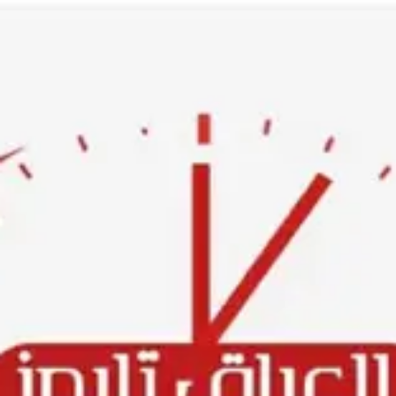
Ski
t
conten