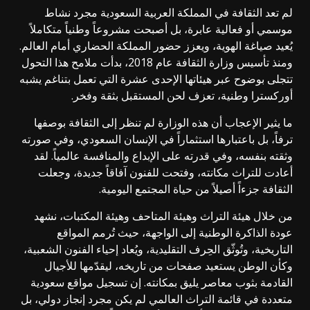
لم تعد الثقافة في المملكة العربية السعودية مجرد نشاط
موسمي أو فعالية عابرة، بل أصبحت مشروعاً وطنياً متكاملاً
يُعيد صياغة الهوية، ويعزز حضور المملكة الحضاري أمام العالم.
ومنذ تأسيس وزارة الثقافة عام 2018، بدأت ملامح هذا التحول
تتجلى بوضوح عبر هيئاتها الإحدى عشرة التي تعمل بتناغم يشبه
أوركسترا وطنية، تعزف لحن المستقبل بثقة وفخر.
ما يثير الإعجاب أن هذه الوزارة لم تنظر إلى الثقافة بوصفها
ترفاً، بل باعتبارها استثماراً في الإنسان السعودي، وفي صورته
وثقته بنفسه، وفي قدرته على الإبداع والمنافسة عالمياً. لقد
أعادت للتراث مكانته، وفتحت للفنون آفاقاً جديدة، وجعلت
الثقافة جزءاً أصيلاً من حياة المجتمع اليومية.
من خلال هيئة التراث وهيئة المتاحف وهيئة المكتبات، نشهد
عودة الذاكرة الوطنية إلى الواجهة، حيث تُرمم المواقع
التاريخية، وتُوثّق الحِرف التقليدية، ويُعاد إحياء الفنون الشعبية،
وكأن الوطن يستعيد صفحات من تاريخه، ليقدّمها للأجيال
القادمة بثوب معاصر يليق بمكانته. إن تسجيل مواقع سعودية
متعددة في قائمة التراث العالمي لم يكن مجرد إنجاز دولي، بل