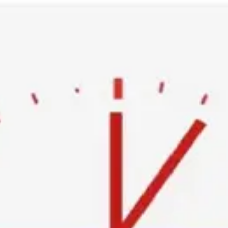
Ski
t
conten