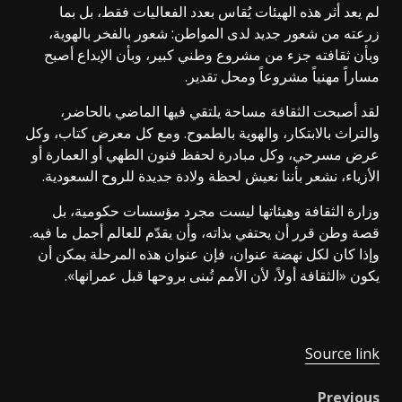
لم يعد أثر هذه الهيئات يُقاس بعدد الفعاليات فقط، بل بما
زرعته من شعور جديد لدى المواطن: شعور بالفخر بالهوية،
وبأن ثقافته جزء من مشروع وطني كبير، وبأن الإبداع أصبح
مساراً مهنياً مشروعاً ومحل تقدير.
لقد أصبحت الثقافة مساحة يلتقي فيها الماضي بالحاضر،
والتراث بالابتكار، والهوية بالطموح. ومع كل معرض كتاب، وكل
عرض مسرحي، وكل مبادرة لحفظ فنون الطهي أو العمارة أو
الأزياء، نشعر بأننا نعيش لحظة ولادة جديدة للروح السعودية.
وزارة الثقافة وهيئاتها ليست مجرد مؤسسات حكومية، بل
قصة وطن قرر أن يحتفي بذاته، وأن يقدّم للعالم أجمل ما فيه.
وإذا كان لكل نهضة عنوان، فإن عنوان هذه المرحلة يمكن أن
يكون «الثقافة أولاً، لأن الأمم تُبنى بروحها قبل عمرانها».
Source link
Previous