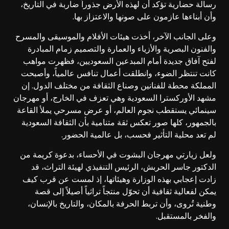
رسالة حضارية تؤكد أن لهذه الأرض جذوراً ضاربة في التاريخ،
وأن أبناءها عازمون على صونها والاعتزاز بها.
وعلى الجانب الآخر، أخذت هيئات الأفلام والموسيقى والمسرح
والفنون البصرية والأزياء والعمارة والتصميم زمام المبادرة
لفتح آفاق جديدة أمام المبدعين السعوديين، فظهرت مواهب
كانت تنتظر الضوء، وانطلقت أعمال تنافس عالمياً، وأصبحت
المملكة محطة للفنانين وصناع الثقافة من مختلف الدول. إن
مشهد الأوركسترا السعودية وهي تعزف في الخارج، أو مهرجان
سينمائي يستقطب نجوم العالم، أو عرض مسرحي يملأ القاعة
بالجمهور، كلها صور تعكس ثقة متنامية بأن الثقافة السعودية
لم تعد محلية التأثير فحسب، بل عالمية الحضور.
ولعل زيارتي مهرجان البشوت في الأحساء، بدعوة كريمة من
الدكتور جاسر الحربش، الرئيس التنفيذي لهيئة التراث، قد
زادت إعجابي بهذه الوزارة وهيئاتها، إذ لمست عن قرب كيف
يمكن لفعالية ثقافية أن تحوّل منتجاً تراثياً أصيلاً إلى قصة
وطنية تُروى، وأن تربط الحرفة بالمكان، والتاريخ بالإنسان،
والفخر بالمستقبل.