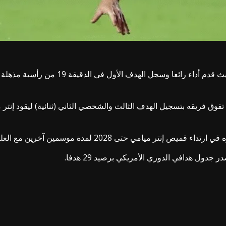
وشهدت المباراة تأبق الأسطورة الأرجنتيني لي
رين مع العلم أن الاتفاق الجديد يتضمن خيار التوقيع لموسم إضافي.
جدول هدافي الدوري الأمريكي برصيد 29 هدفا.