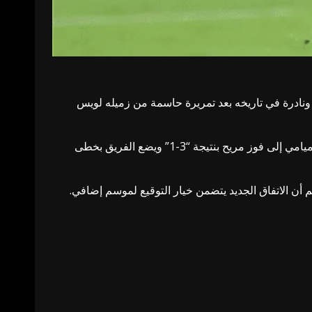
ونيل ميسي حيث قدم أداء رائعا وسجل الهدف الأول في الدقيقة 19 من رأسية مذهلة ونادرة في تاريخه بعد تمريرة حاسمة من زميله لويس
ومع اقتراب صافرة النهاية في الدقيقة 90 عاد ميسي ليؤكد تفوق فريقه بتسجيل الهدف الثالث والشخصي الثاني (ثنائية) ليقود إنتر ميامي إلى فوز مريح بنتيجة “3-1” ويضع الفريق بخطى