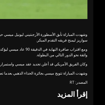
سواريز ليمنح فريقه التقدم المبكر.
واثقة نحو الدور التالي من البطولة.
وكان الفريق الأمريكي قد أعلن تجديد عقد ميسي واستمراره في ارتداء قميص إنتر ميامي حتى 2028 لمدة موسمين آخ
وشهدت المباراة تتويج ميسي بجائزة الحذاء الذهبي بعدما تصدر 
المصدر: RT
إقرأ المزيد