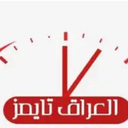
Ski
t
conten