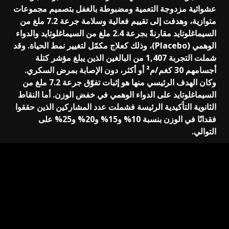
عشوائية مزدوجة التعمية ومضبوطة بالغفل بتصميم مجموعات
متوازية، وهدفت إلى تقييم فعالية وسلامة جرعة 7.2 ملغ من
السيماغلوتايد مقارنةً بجرعة 2.4 ملغ من السيماغلوتايد والدواء
الوهمي (Placebo)، وذلك كعلاج مكمّل لتغيير نمط الحياة. وقد
شملت التجربة 1,407 من البالغين الذين يبلغ مؤشر كتلة
أجسامهم 30 كغم/م² أو أكثر، دون الإصابة بمرض السكري.
وكان الهدف الرئيسي منها هو إثبات تفوّق جرعة 7.2 ملغ من
السيماغلوتايد على الدواء الوهمي في خفض الوزن. أما النقاط
الثانوية التأكيدية الرئيسة فشملت عدد المشاركين الذين حققوا
فقدانًا في الوزن بنسبة 10% و15% و20% و25% على
التوالي.
اختبرت تجربة STEP UP T2D التي استمرت لمدة 72 أسبوعًا
تأثير جرعة 7.2 ملغ من السيماغلوتايد على 512 من البالغين
المصابين بالسمنة وبداء السكري من النوع الثاني، وكان الهدف
الرئيسي منها هو إثبات تفوّق جرعة السيماغلوتايد 7.2 ملغ على
الدواء الوهمي في تحقيق فقدان الوزن.