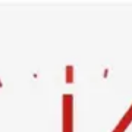
Ski
t
conten