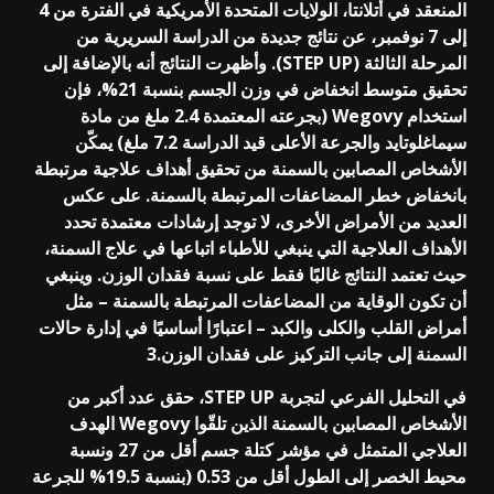
المنعقد في أتلانتا، الولايات المتحدة الأمريكية في الفترة من 4
إلى 7 نوفمبر، عن نتائج جديدة من الدراسة السريرية من
المرحلة الثالثة (STEP UP). وأظهرت النتائج أنه بالإضافة إلى
تحقيق متوسط انخفاض في وزن الجسم بنسبة 21%، فإن
استخدام Wegovy (بجرعته المعتمدة 2.4 ملغ من مادة
سيماغلوتايد والجرعة الأعلى قيد الدراسة 7.2 ملغ) يمكّن
الأشخاص المصابين بالسمنة من تحقيق أهداف علاجية مرتبطة
بانخفاض خطر المضاعفات المرتبطة بالسمنة. على عكس
العديد من الأمراض الأخرى، لا توجد إرشادات معتمدة تحدد
الأهداف العلاجية التي ينبغي للأطباء اتباعها في علاج السمنة،
حيث تعتمد النتائج غالبًا فقط على نسبة فقدان الوزن. وينبغي
أن تكون الوقاية من المضاعفات المرتبطة بالسمنة – مثل
أمراض القلب والكلى والكبد – اعتبارًا أساسيًا في إدارة حالات
السمنة إلى جانب التركيز على فقدان الوزن.3
في التحليل الفرعي لتجربة STEP UP، حقق عدد أكبر من
الأشخاص المصابين بالسمنة الذين تلقّوا Wegovy الهدف
العلاجي المتمثل في مؤشر كتلة جسم أقل من 27 ونسبة
محيط الخصر إلى الطول أقل من 0.53 (بنسبة 19.5% للجرعة