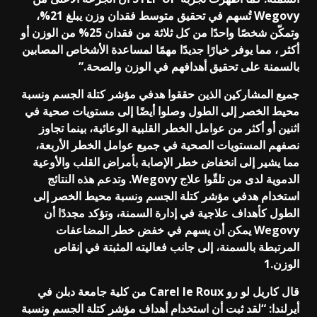
Wegovy تُسهم في تحقيق متوسط فقدان وزن يبلغ 21%،
وتمكّن شخصًا واحدًا من كل ثلاثة من فقدان 25% من الوزن أو
أكثر ، مما يوفر خيارًا جديدًا مهمًا لمساعدة الأشخاص المصابين
بالسمنة على تحقيق أهدافهم في الوزن والصحة.”
جميع المشاركين الذين حققوا هدفي مؤشر كتلة الجسم ونسبة
محيط الخصر إلى الطول وصلوا أيضًا إلى مستويات صحية في
اثنين أو أكثر من عوامل الخطر القلبية الوعائية، بينما تجاوز
نصفهم المستويات الصحية في جميع عوامل الخطر الأربعة،
مما يشير إلى انخفاض خطر الإصابة بأمراض القلب والأوعية
الدموية لدى من تلقّوا علاج Wegovy. وتدعم هذه النتائج
استخدام هدفي مؤشر كتلة الجسم ونسبة محيط الخصر إلى
الطول كأهداف علاجية في إدارة السمنة، وتؤكد مجددًا أن
Wegovy يمكن أن يسهم في خفض خطر المضاعفات
المرتبطة بالسمنة، إلى جانب فعاليته المثبتة في إنقاص
الوزن.1
قال كاريل لو رو Carel le Roux من كلية جامعة دبلن في
أيرلندا: “لقد ثبت أن استخدام أهداف مؤشر كتلة الجسم ونسبة