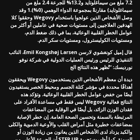
7.2 ملغ من سيماغلوتايد و13.2% للجرعة 2.4 ملغ من
سيماغلوتايد) مقارنةً بمجموعة الدواء الوهمي (0%).1 وقد
وصل الأشخاص الذين عولجوا باستخدام Wegovy وحققوا كلا
الهدفين العلاجيين إلى مستويات صحية في عاملين أو أكثر من
عوامل الخطر القلبية الوعائية، بما في ذلك ضغط الدم،
ومستويات الكوليسترول، ومستويات سكر الدم.
قال إميل كونغشوي لارسن Emil Kongshøj Larsen، النائب
التنفيذي للرئيس ورئيس العمليات الدولية في شركة نوفو
نورديسك: “تُظهر هذه النتائج الج
ديدة أن معظم الأشخاص الذين يستخدمون Wegovy ويحققون
أهدافًا محددة في مؤشر كتلة الجسم ومحيط الخصر يستفيدون
أيضًا من خفض عوامل الخطر القلبية الوعائية. وتؤكد هذه
النتائج فعالية Wegovy ليس فقط في مساعدة الأفراد على
فقدان الوزن الزائد، بل أيضًا في الوقاية من المضاعفات
المرتبطة بالسمنة وتحسين الصحة العامة. إن خطر الإصابة
بمضاعفات خطيرة مثل أمراض القلب والأوعية الدموية والكلى
والكبد يزداد لدى الأشخاص الذين يعانون من زيادة الوزن أو
السمنة. كما أظهرت تجربة STEP UP أن الجرعة الأعلى من