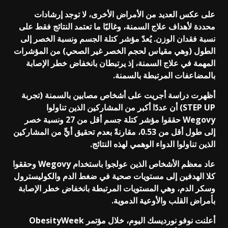
على عكس العديد من الأمراض الأخرى، لا توجد إرشادات
محددة لأهداف علاج السمنة، وغالبًا ما تعتمد النتائج فقط على
نسبة فقدان الوزن. يُعدّ مؤشر كتلة الجسم ونسبة الخصر إلى
الطول (وهي مقياس لحجم الخصر غير الصحي) من المؤشرات
المهمة في علاج السمنة، إذ يرتبطان بانخفاض خطر الإصابة
بالمضاعفات المرتبطة بالسمنة.
أظهرت دراسة أجريت على أشخاص مصابين بالسمنة (تجربة
STEP UP) أن عددًا أكبر من المشاركين الذين تناولوا
Wegovy حققوا مؤشر كتلة جسم أقل من 27 ونسبة خصر
إلى طول أقل من 0.53، مقارنةً بعدم تحقيق أيٍّ من المشاركين
الذين تناولوا الدواء الوهمي لهذه النتائج.
عاد معظم الأشخاص الذين عولجوا باستخدام Wegovy وحققوا
كلا الهدفين إلى مستويات صحية في ضغط الدم والكوليسترول
وسكر الدم، وهي المستويات المرتبطة بانخفاض خطر الإصابة
بأمراض القلب والأوعية الدموية.
أعلنت نوفو نورديسك اليوم، خلال مؤتمر ObesityWeek