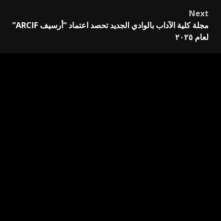
Next
مجلة كلية الآداب بالوادي الجديد تحصد اعتماد “أرسيف ARCIF”
لعام ٢٠٢٥
اترك تعليقاً
لن يتم نشر عنوان بريدك الإلكتروني.
الحقول الإلزامية مشار
إليها بـ
*
التعليق
*