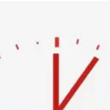
Ski
t
conten