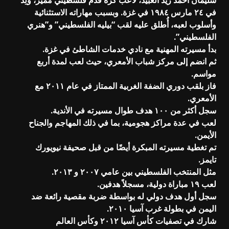
في ٢٤ مارس ١٩٨٤ في غزة. وبسبب مهاراته الاستثنائية
وأسلوب لعبه، أُطلق عليه لقب “بيليه الفلسطيني” و”هنري
الفلسطيني”.
بدأ مسيرته المهنية مع نادي خدمات الشاطئ في غزة.
ثم انضم إلى مركز شباب الأمعري، حيث لعب لمدة أربع
مواسم.
فاز بلقب دوري الضفة الغربية الممتاز في عام ٢٠١١ مع
الأمعري.
سجل أكثر من ١٠٠ هدف طوال مسيرته في الأندية.
لعب في عدة مراكز هجومية، بما في ذلك المهاجم والجناح
الأيمن.
تم تغطية مسيرته المبكرة أيضًا من قبل صحيفة نيويورك
تايمز.
مثل المنتخب الفلسطيني بين عامي ٢٠٠٧ و ٢٠١٣.
لعب ١٩ مباراة دولية، مسجلاً هدفين.
سجل أول هدف دولي له بواسطة ضربة مقصية رائعة ضد
اليمن في بطولة غرب آسيا ٢٠١٠.
شارك في تصفيات كأس آسيا ٢٠١٢ وكأس العالم