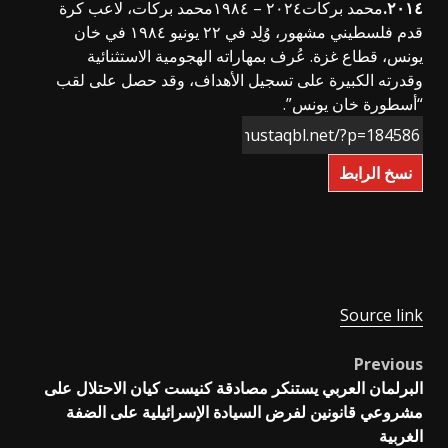
٢٠١٤.
محمد بركات٢٠٢٤ – ١٩٨٤
محمد بركات، لاعب كرة
قدم فلسطيني مشهور، وُلِد في ٢٢ يونيو ١٩٨٤ في خان
يونس، قطاع غزة. عُرف بمهاراته الهجومية الاستثنائية
وقدرته الكبيرة على تسجيل الأهداف، وقد حصل على لقب
“أسطورة خان يونس”.
نسخ الرابط
Source link
Previous
Post
البرلمان العربي يستنكر مصادقة كنيست كيان الاحتلال على
navigation
مشروعي قانونين لفرض السيادة الإسرائيلية على الضفة
الغربية