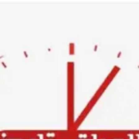
Ski
t
conten