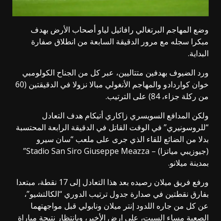
وضع المهاجم البرتغالي رافائيل لياو أصحاب الأرض بهدف
مبكرا سجله مع مرور الدقيقة السابعة من انطلاق صفارة
البداية.
ورد الضيوف بهدفين متتاليين، عبر كل من الجناح الكولومبي
خوان كواردادو والمهاجم الأنغولي مبالا نزولا في الدقيقتين (60
من ركلة جزاء، 84) على الترتيب.
ولكن المدافع السويسري زاكاري أتيكام هدف التعادل
“للروسونيري” في الوقت القاتل في الدقيقة الرابعة المحتسبة
بدلا من الضائع للقاء الذي جرى على ملعب “سان سيرو
(جيوزيبي مياتزا) – Stadio San Siro Giuseppe Meazza”
بمدينة ميلانو.
ورفع فريق ميلان رصيده بعد هذا التعادل إلى 17 نقطة، مبتعدا
بفارق نقطتين في صدارة جدول ترتيب الدوري “الكالتشيو”،
عن كل من جاره اللدود إنتر ميلان ونابولي قبل مواجهتهما
الصعبة مساء السبت، على ارض الأخير، وبانتظار نتيجة مباراة