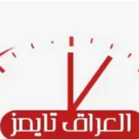
Ski
t
conten