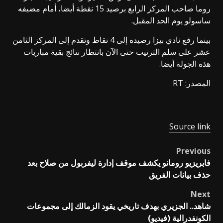
روما صاحب المركز الرابع برصيد 15 نقطة أيضا، أمام مضيفه
ساسولو يوم الحد المقبل.
بينما رفع نادي بيزا رصيده إلى 4 نقاط وتقدم إلى المركز الثامن
عشر على سلم الترتيب حتى الآن بانتظار نتائج بقية مباريات
هذه الجولة أيضا.
المصدر: RT
Source link
Previous
Post
فابريزيو رومانو يكشف موقف إدارة ليفربول من صلاح بعد
navigation
حذف بيانات الفريق
Next
شاهد.. الجزيري بهدف تاريخي يقود الزمالك إلى مجموعات
الكونفدرالية (فيديو)