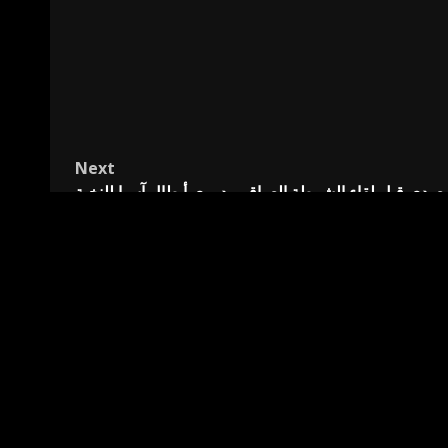
Next
سعودي قبل لقاء الشرطة العراقي بدوري أبطال آسيا للنخبة
(فيديو)