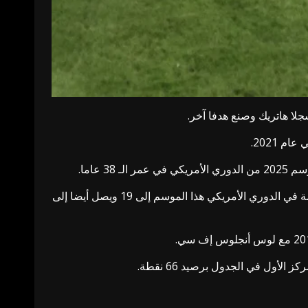
ولم يقتصر دور ميسي في المباراة على تسجيل الهاتريك فحسب، بل استطاع أن يصنع هدفا آخر في المباراة لتصل تمريراته الحاسمة في الدوري الأمريكي هذا الموسم إلى 19 ويصل أيضا إلى