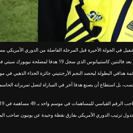
لذي سجل 19 هدفا لمصلحة نيويورك سيتي في عام 2021.
اهمات في موسم واحد بـ 49 مساهمة في 2019 مع لوس أنجلوس إف سي.