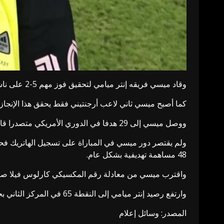
وقاد ميسي فريقه إنتر ميامي لتحقيق فوز مهم 5-2 على ناشفيل في الجولة الأخيرة قبل المرحلة الفاصلة من الدوري الأمريكي مسجلا هاتريك وصنع هدفا آخر.
كما أصبح ميسي ثاني لاعب أرجنتيني فقط يحقق هذا الإنجاز بعد فالنتين كاستييانوس ا
ووصل ميسي إلى 29 هدفا في الدوري الأمريكي متصدرا قائمة هدافي البطولة ليحصد النجم الأرجنتيني جائزة الحذاء الذهبي في موسم 2025 من الدوري الأمريكي في عمر الـ 38 عاما.
48 مساهمة تهديفية بشكل عام.
واقترب ميسي من معادلة رقم المكسيكي كارلوس فيلا صاحب الرقم القياسي للمس
وارتفع رصيد إنتر ميامي إلى النقطة 65 في المركز الثاني بجدول ترتيب الدوري الأمريكي بفارق نقطة وحيدة عن يونيون صاحب المركز الأول في الجدول برصيد 66 نقطة.
المصدر: وسائل إعلام