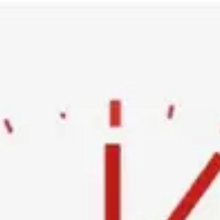
Ski
t
conten