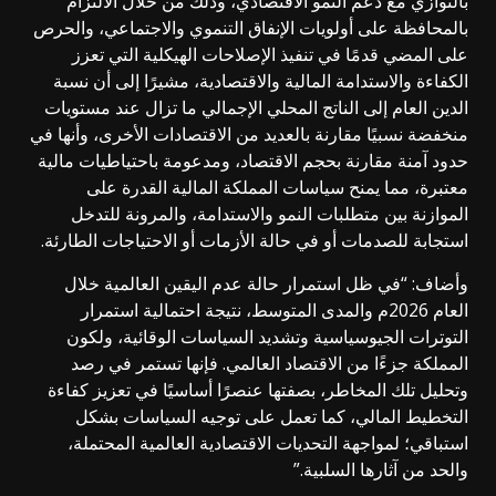
بالتوازي مع دعم النمو الاقتصادي، وذلك من خلال الالتزام
بالمحافظة على أولويات الإنفاق التنموي والاجتماعي، والحرص
على المضي قدمًا في تنفيذ الإصلاحات الهيكلية التي تعزز
الكفاءة والاستدامة المالية والاقتصادية، مشيرًا إلى أن نسبة
الدين العام إلى الناتج المحلي الإجمالي ما تزال عند مستويات
منخفضة نسبيًا مقارنة بالعديد من الاقتصادات الأخرى، وأنها في
حدود آمنة مقارنة بحجم الاقتصاد، ومدعومة باحتياطيات مالية
معتبرة، مما يمنح سياسات المملكة المالية القدرة على
الموازنة بين متطلبات النمو والاستدامة، والمرونة للتدخل
استجابة للصدمات أو في حالة الأزمات أو الاحتياجات الطارئة.
وأضاف: “في ظل استمرار حالة عدم اليقين العالمية خلال
العام 2026م والمدى المتوسط، نتيجة احتمالية استمرار
التوترات الجيوسياسية وتشديد السياسات الوقائية، ولكون
المملكة جزءًا من الاقتصاد العالمي. فإنها تستمر في رصد
وتحليل تلك المخاطر، بصفتها عنصرًا أساسيًا في تعزيز كفاءة
التخطيط المالي، كما تعمل على توجيه السياسات بشكل
استباقي؛ لمواجهة التحديات الاقتصادية العالمية المحتملة،
والحد من آثارها السلبية.”