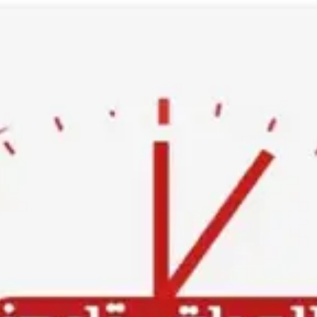
Ski
t
conten