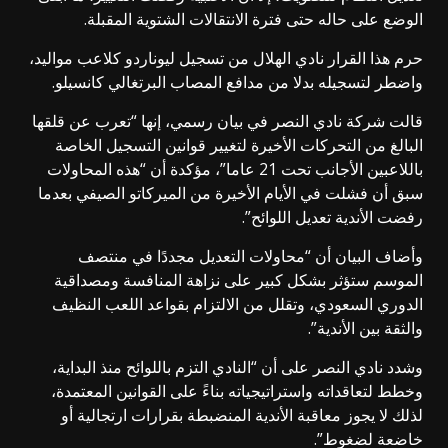
الوضع على حاله حتى فترة الانتقالات الشتوية المقبلة.
حرم هذا القرار نادي الهلال من تسجيل ليوناردو كلاعب مواليد،
واضطر لتسجيله بدلا من مدافع المصاب البرتغالي كانسيلو.
قالت شركة نادي النصر في بيان رسمي، إنها “تعرب عن قلقها
البالغ من التحركات الأخيرة لتغيير قوانين التسجيل الخاصة
باللاعبين الأجانب تحت 21 عاما”، مؤكدة أن “هذه المحاولات
سبق أن فشلت في الأيام الأخيرة من الميركاتو الصيفي بعدما
رفضت الأندية تعديل اللوائح”.
وأضاف البيان أن “محاولات التعديل مجددًا في منتصف
الموسم ستؤثر بشكل كبير على نزاهة المنافسة ومصداقية
الدوري السعودي، وتقلل من الالتزام بقواعد اللعب النظيف
والثقة بين الأندية”.
وشدد نادي النصر على أن “النادي التزم باللوائح منذ البداية،
وخطط لتعاقداته واستراتيجياته بناءً على القوانين المعتمدة،
لذلك لا يجوز معاقبة الأندية المنضبطة بقرارات ارتجالية أو
خاضعة لضغوط”.