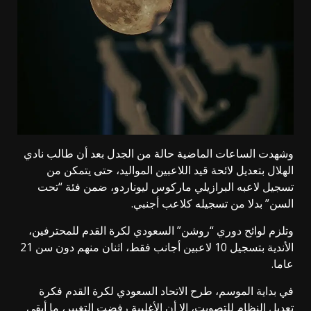
وشهدت الساعات الماضية حالة من الجدل بعد أن طالب نادي
الهلال بتعديل لائحة قيد اللاعبين المواليد، حتى يتمكن من
تسجيل لاعبه البرازيلي ماركوس ليوناردو، ضمن فئة “تحت
السن” بدلا من تسجيله كلاعب أجنبي.
وتلزم لوائح دوري “روشن” السعودي لكرة القدم للمحترفين،
الأندية بتسجيل 10 لاعبين أجانب فقط، اثنان منهم دون سن 21
عاما.
في بداية الموسم، طرح الاتحاد السعودي لكرة القدم فكرة
تعديل النظام للتصويت، إلا أن الأغلبية رفضت التغيير، ما أبقى