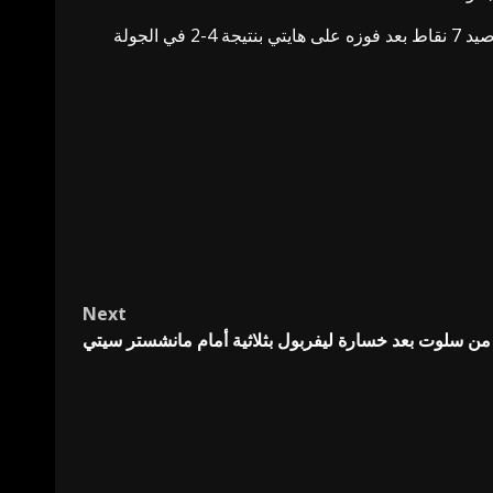
من جهته، رفع منتخب إنجلترا رصيده إلى 6 نقاط، ليحتل الوصافة في المجموعة الخامسة، بينما تصدر منتخب فنزويلا المجموعة برصيد 7 نقاط بعد فوزه على هايتي بنتيجة 4-2 في الجولة
Next
من سلوت بعد خسارة ليفربول بثلاثية أمام مانشستر سيتي