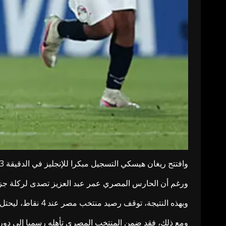
وافتتح ريغان هيسكي التسجيل مبكرا للإنجليز في الدقيقة 13، ثم عزز اللاعب ذاته تقدم منتخبه بهدف ثان في الدقيقة 55.
ورغم أن الحارس المصري عمر عبد العزيز تصدى لركلة جزاء لهيسكي في الدقيقة 65، فإن إنجلترا أنهت المباراة بتسجيل الهد
وبهذه النتيجة، توقف رصيد منتخب مصر عند 4 نقاط، ليحتل المركز الثالث في ترتيب المجموعة الخامسة.
ومع ذلك، فقد ضمن المنتخب المصري تأهله رسميا إلى دور الـ32، كونه ضمن أفضل ثمانية فرق تحصل على المركز الثالث في المجموعات 