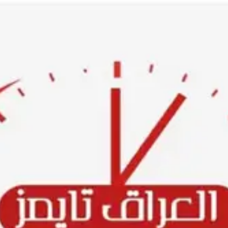
Ski
t
conten