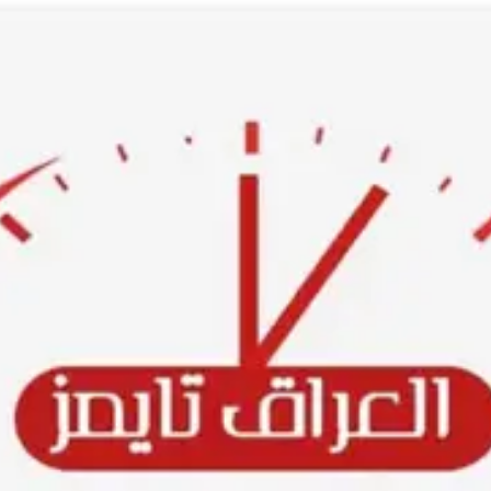
Ski
t
conten