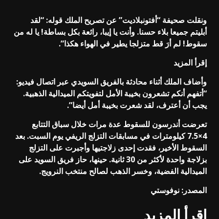
ونقلت صحيفة “أفتونبلاديت” عن تصريح الملك قوله: “لقد
أبليتم جميعا بلاء حسنا. وأنت يا إيبا، رائعة بكل بساطة! يا له من
سقوط! لم أرَ قط متزلجا يطير في الهواء هكذا”.
إقرأ المزيد
وأضاف الملك أثناء محادثة بالفريق السويدي عبر اتصال فيديو:
“أتفهم أنكم تشعرون بخيبة الأمل لتفويتكم الميدالية الذهبية.
يجب أن أعترف، لقد شعرت بخيبة أمل أيضا”.
تعرضت أندرسون للسقوط عدة مرات خلال سباق التتابع
4×7.5 كيلومترات في مسابقات التزلج الريفي يوم السبت. بعد
السقوط الأخير، فقدت إحدى زلاجتيها وأجبرت على التزلج
بزلاجة واحدة لأكثر من 30 ثانية. حينها، حاز فريق السويد على
الميدالية الفضية، وخسر الذهب لصالح منتخب النرويج.
المصدر: نوفوستي
إقرأ المزيد