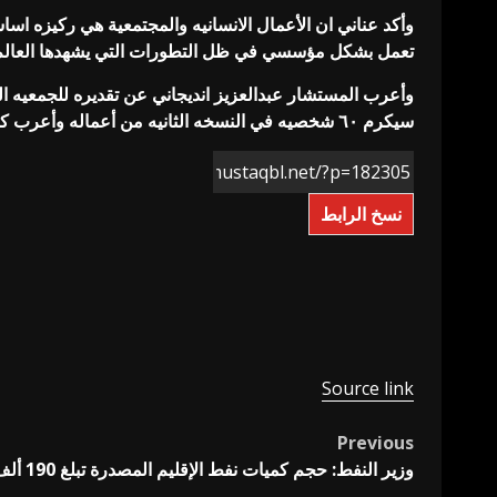
وأكد عناني ان الأعمال الانسانيه والمجتمعية هي ركيزه اس
تعمل بشكل مؤسسي في ظل التطورات التي يشهدها العالم
وأعرب المستشار عبدالعزيز انديجاني عن تقديره للجمعيه الن
سيكرم ٦٠ شخصيه في النسخه الثانيه من أعماله وأعرب كافه المشاركين عن شكرهم وتقديرهم للمهندس طارق عناني وما يبذله من جهود تستحق التقدير
نسخ الرابط
Source link
Previous
Post
وزير النفط: حجم كميات نفط الإقليم المصدرة تبلغ 190 ألف برميل يومياً
navigation