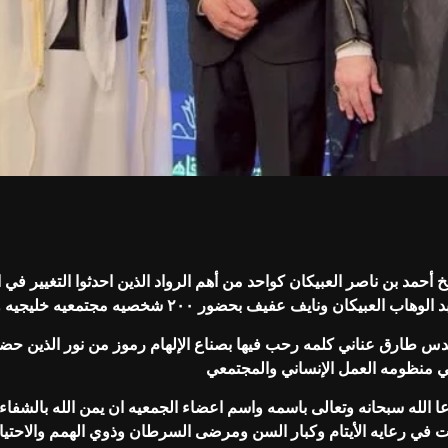
خ أحمد بن ناصر العبيكان كواحد من أهم الرواد الذين احدثوا التغيير ف
 ونايف عفيف بحضور ٢٠٠ شخصيه مجتمعيه خليجيه وعربيه
لمهندس طارق عناني كلمه رحب فيها بصناع الإلهام رموز من نور الذين ح
ي منظومه العمل الإنساني والمجتمعي
لله سبحانه وتعالى باسمه واسم اعضاء الجمعيه ان يمن الله بالشفاء الع
درات في رعايه الأيتام وكبار السن ومرضى السرطان وذوي الهمم والاحتي