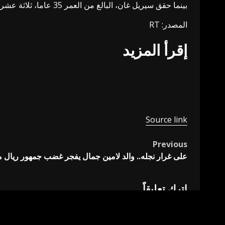
بينما حقق سيريل غان، البالغ من العمر 35 عاما، ثلاثة عشر انتصارا خلال مسيرته الاحترافية حتى الآن، مقابل هزيمتين اثنتين.
المصدر: RT
إقرأ المزيد
Source link
Previous
Post
على غرار نجله.. والد لامين جمال يفجر غضب جمهور ريال مد
navigation
اترك تعليقاً
لن يتم نشر عنوان بريدك الإلكتروني.
الحقول الإلزامية مشار 
التعليق
*