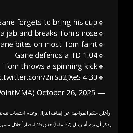
🔹Gane forgets to bring his cup
🔹At 0:22 Gane lands a jab and breaks Tom’s nose
🔹Gane bites on most Tom faint
🔹1:04 Gane defends a TD
🔹Tom throws a spinning kick
c.twitter.com/2irSu2JXeS
🔹4:30 Gane pokes Tom. The fight is called off.
October 26, 2025
— MMA On Point (@OnPointMMA)
وأعلن حكم المواجهة عن إيقاف النزال وعدم احتساب نتيجته 
يذكر أن توم أسبينال (32 عاما) حقق 15 انتصاراً خلال مسيرته الاحترافية حتى الآن مقابل ثلاث هزائم.