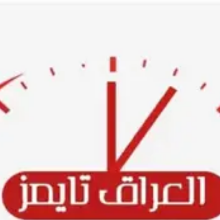
Ski
t
conten