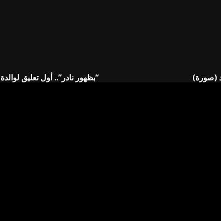
د (صورة)
“بظهور نادر”.. أول تعليق لوالد
إليها بـ
*