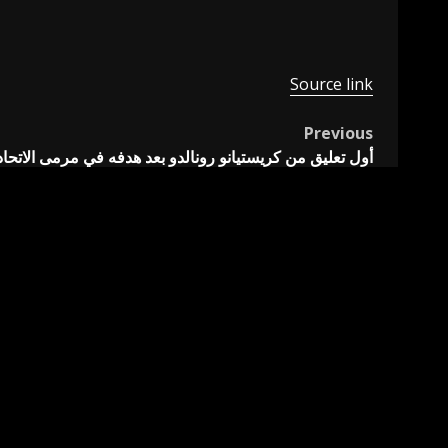
Source link
Previous
Post
أول تعليق من كريستيانو رونالدو بعد هدفه في مرمى الاتحا
navigation
اترك تعليقاً
لن يتم نشر عنوان بريدك الإلكتروني.
الحقول الإلزامية مشار 
التعليق
*