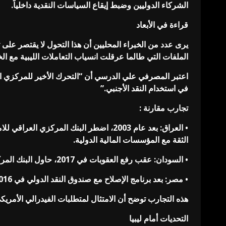
الشركاء الدوليين وضبط إيقاع السياسات النقدية داخلياً.
قراءة في الأبعاد
يرى عدد من الخبراء المحليين أن هذا التحول لا يقتصر على
الملفات التي طالما عرقلت انسياب التعاملات الليبية مع الخ
اعتبر المصرفي علي الدرسي أن “التحرك الأخير للمركزي الل
في استخدام النقد الأجنبي.”
تجارب مقارنة :
• العراق: بعد عام 2003، اضطر البنك ال
الثقة مع المؤسسات المالية الدولية.
• السودان: عقب رفع العقوبات في 2017، حاول البنك المركزي السوداني تطبيق معايير مشابهة، لكن غياب الاستقرار السياسي عرقل العملية وأدى إلى فقدان الثقة مجدداً.
• مصر: بعد برنامج الإصلاح مع صندوق النقد الدولي في 2016، عزز البنك المركزي المصري ضوابطه على التحويلات المالية، ما ساعد على استعادة تدفق الاستثمارات الأجنبية.
هذه التجارب توضح أن الامتثال لمتطلبات الفيدرالي الأمريك
التحديات أمام ليبيا