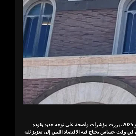
في أعقاب مشاركة وفد مصرف ليبيا المركزي في اجتماع البنك الاحتياطي الفيدرالي الأمريكي بمدينة إسطنبول يومي 18 و19 يونيو 2025، برزت مؤشرات واضحة على توجه جديد يقوده
ي في وقت حساس يحتاج فيه الاقتصاد الليبي إلى تعزيز ثقة