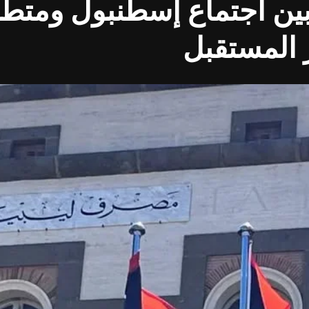
ين اجتماع إسطنبول ومتطل
ر المستقبل