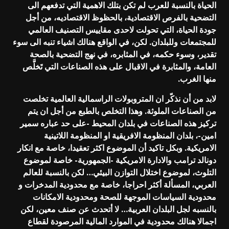
الحياة بالنسبة للعرب لم تكن بتلك الاهمية التي تدفعهم الى
التضحية بالفرص الاقتصادية، بالحظوظ الاقتصاديه، من أجل
جودة الحياة، التي تحولت لاحدى مقاييس التصنيف العالمي
للمجتمعات وللبلدان. لكن، في الواقع هنالك اشياء تنبه الى سوء
تقدير، وسوء حكمه، في المثابره، في نهج التضحية بالصحة
العامة، والمثابرة في الاقبال على هذه الصناعات التي تَخلَّص
منها الغرب.
لابد من أن نذكّر ان المتروبولات الراسمالية العالمية تخلصت
من الصناعات الملوثة. وهذا التخلص بالطبع من أجل ان يتم
تركيز هذه الصناعات في بلدان المحيط -على حد عباره سمير
امين-، بلدان المنظومة الافريقية او المنظومة اللاتينية
الامريكية. وبكل تاكيد أن الموضوع اكثر تعقيدا، خاصة مع انكار
دونالد ترامب والادارة الامريكية -الجمهورية- خاصة لموضوع
التلوث، لموضوع اختلال التوازن البيئي… لكن بالنسبة للعالم
العربي، المسألة أكثر احراجا، خاصة مع محدودية المدخرات و
محدودية السياسات الموجهة للصحة ومحدودية الامكانات
بالنسبه لجل البلدان العربية… لا أتحدث عن صنف معين، لكن
اجمالا هنالك محدودية في الموارد المالية المرصودة لقطاع