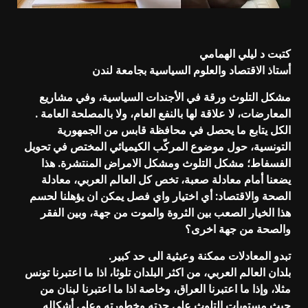
كتبت د ليلي الهمامي
أستاذ الاقتصاد والعلوم السياسية بجامعة لندن
مشكل التلوث ورقة في الأجندات السياسية، وفي مشاريع
المعارضات، لا علاقة لها بالنفع العام، ولا بالمصلحة العامة .
الكل يتابع ما يحصل في محافظة قابس من الجمهورية
التونسية، حول موضوع المركّب الكيميائي المختص في تحويل
الفسفاط؛ مشكل التلوث ومشكل الامراض المنتشرة. هذا
يضعنا أمام معادلة صعبة، تخص كل العالم العربي، معادلة
الصحة والاقتصاد: أي اختيار واي فصل يمكن ان يؤهلنا لحسم
هذا الخيار الصعب بين الثروة والموت من جهة، وبين الفقر
والصحة من جهة اخرى؟
تبدو المعادلات ممكنة وعبثية الى حد كبير.
بلدان العالم العربي، من اكثر البلدان تلوثا، اذا ما اعتبرنا تونس
مثلا، وإذا ما اعتبرنا العراق، وخاصة اذا ما اعتبرنا لبنان من
حيث مستويات التلوث على حدته وخطورته وعلى أشكاله