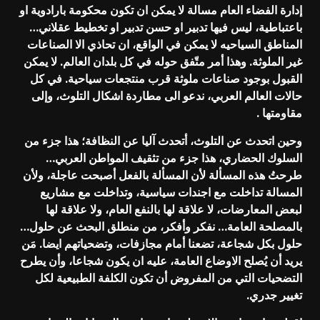
إدارة الفضاء العام مسالة لا يمكن ان تكون محكومة بارادوية او
باعتباطية، ليس فيها تدبير او حسن تدبير او تخطيط عقلاني…
المناطق السياحيه لا يمكن في الواقع، ان تحاذي الا الصناعات
غير الملوثة. وهذا أمر متّفق حوله في كل بلدان العالم. لا يمكن
القبول بوجود صناعات ملوثة قرب منتجعات سياحية. في كل
حالات العالم العربي، ندعو الى مطاردة اشكال التلوث، وإلى
مقاومتها .
وحين اتحدث عن التلوث، أتحدث آليا عن النظافة؛ هذا جزء من
السلوك الحضاري، هذا جزء من تثقيف المواطن العربي…
طرحتُ هذه المسألة لأن المسألة بالفعل أصبحت عاجلة، ولأن
المسالة تداخلت مع اجندات سياسية، وتداخلت مع مشاريع
لبعض المعارضات، لا علاقة لها بالنفع العام، ولا علاقة لها
بالمصلحة العامة… نفكر وأفكر، من منطلق البحث عن حلول…
حلول بكل شجاعة، تضعنا أمام مجازفات، وتضحياتهم ايضا. مَن
يريد أن يُصلح الاوضاع العامة، عليه ان يكون شجاعا، وأن يطرح
التضحيات التي من المفروض أن تكون الكلفة الطبيعية لكل
تغيير جدري.