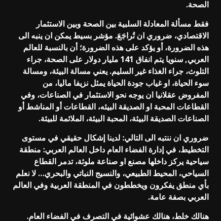
الصحة.
فقط مسألة المعادلة السلبية بين الصحة وبين الاستثمار
الاقتصادي، ضروري ان تُراجَعَ. مؤشر بسيط يمكن ان ينبه الى
هذه الضرورة، أو يؤكد على هذه الضرورة؛ أن بالنسبة للعالم
العربي, سنويا يتم انفاق 141 مليار دولار على الصحة، جراء
التلوث، جراء الغذاء غير السليم. يعني مسالة البيئة، ومسالة
سوء الحياة، او غياب جودة الحياة يمثل نزيفا ماليا، من
المفروض عقلانيا ان يوجه نحو الاستثمار في الصناعات، وفي
القطاعات المحبة او الصديقة البيئه، القطاعات أو المناشط أو
الصناعات الصديقة البيئة، المحبة البيئة، الملائمة للبيئة.
ضروري ان ننتبه الى التالي: لدينا إشكال حقيقي في مستوى
التخطيط، في إدارة الفضاء العام داخل العالم العربي: منطقة
سياحية يركز داخلها مصنع او صناعة ملوثة، تدمر القطاع
السياحي، المحيط الطبيعي، والنسيج النباتي والبحري… لا نعلم
بأي منطق يفكرون ويخططون في المنطقة العربية وفي العالم
العربي بصفة عامة.
هنالك خلط، هنالك عشوائية في التصرف في الفضاء العام.