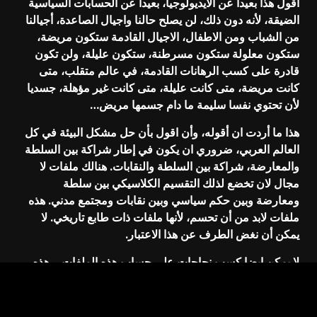
اقول هذا بعيدا عن الايديولوجيا، بعيدا عن الحسابات السياسية
الضيقة، لأنه دون ذلك، لن يصلح حالنا واجيال الصاعدة، أجيالنا
من الشباب ومن الاطفال، الاجيال القادمة ستكون مريضة،
ستكون معلولة ستكون مسرطنة، ستكون عليلة، ولن تكون
قادرة على كسب الرهانات القادمة، في عالم متقلب، متى
كانت مريضة، متى كانت عليلة، متى كانت غير مؤهلة، جسديا
لأن تحتوي نفسا سليمة ما دام جسمها مريض…
هذا ما أردت ان أقوله، وأن اقول بأن حل مشكل البيئة في كل
العالم العربي، ضروري ان يكون في إطار شراكة بين السلطة
والمعارضة، شراكة بين السلطة والنقابات. هنالك ملفات لا
مجال لان تخضع لذلك التقسيم الكلاسيكي بين سلطة
ومعارضة وبين حكم سياسي وبين نقابات ومجتمع مدني. هذه
ملفات لابد من أن تحسم، لأنها ملفات ذات طابع تاريخي. لا
يمكن أن نغض الطرف عن هذا الاعتبار.
لا يمكن ايضا كسب نجاحات على حساب هذه الملفات… هذه
ملفات تحتوي على مستقبل أجيال، مستقبل أمة. هذه سلامة
الصحة العامة… ليست هي من الملفات التي يمكن ان يزايَد
فيها… هذا أمر مرفوض!!! علينا ان نفكر بهدوء، علينا أن نكون