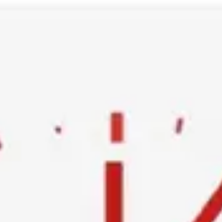
Ski
t
conten