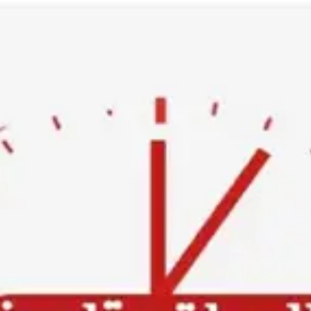
Ski
t
conten