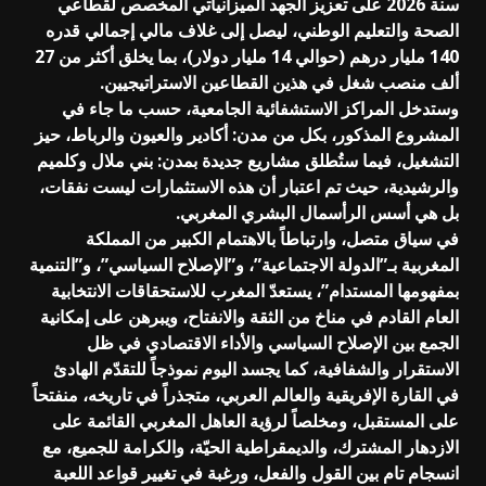
سنة 2026 على تعزيز الجهد الميزانياتي المخصص لقطاعي
الصحة والتعليم الوطني، ليصل إلى غلاف مالي إجمالي قدره
140 مليار درهم (حوالي 14 مليار دولار)، بما يخلق أكثر من 27
ألف منصب شغل في هذين القطاعين الاستراتيجيين.
وستدخل المراكز الاستشفائية الجامعية، حسب ما جاء في
المشروع المذكور، بكل من مدن: أكادير والعيون والرباط، حيز
التشغيل، فيما ستُطلق مشاريع جديدة بمدن: بني ملال وكلميم
والرشيدية، حيث تم اعتبار أن ‏‎هذه الاستثمارات ليست نفقات،
بل هي أسس الرأسمال البشري المغربي.
في سياق متصل، وارتباطاً بالاهتمام الكبير من المملكة
المغربية ‏‎بـ”الدولة الاجتماعية”، و”الإصلاح السياسي”، و”التنمية
بمفهومها المستدام”، يستعدّ المغرب للاستحقاقات الانتخابية
العام القادم في مناخ من الثقة والانفتاح، ويبرهن على إمكانية
الجمع بين الإصلاح السياسي والأداء الاقتصادي في ظل
الاستقرار والشفافية، كما يجسد اليوم نموذجاً للتقدّم الهادئ
في القارة الإفريقية والعالم العربي، متجذراً في تاريخه، منفتحاً
على المستقبل، ومخلصاً لرؤية العاهل المغربي القائمة على
الازدهار المشترك، والديمقراطية الحيّة، والكرامة للجميع، مع
انسجام تام بين القول والفعل، ورغبة في تغيير قواعد اللعبة