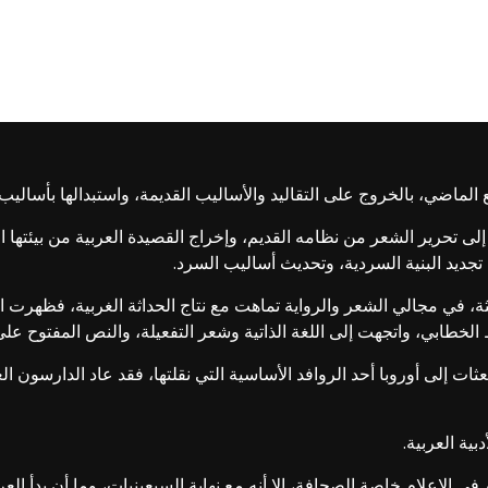
 الماضي، بالخروج على التقاليد والأساليب القديمة، واستبدالها بأساليب 
لى تحرير الشعر من نظامه القديم، وإخراج القصيدة العربية من بيئتها ال
 تجديد البنية السردية، وتحديث أساليب السرد.
يثة، في مجالي الشعر والرواية تماهت مع نتاج الحداثة الغربية، فظهرت 
 الخطابي، واتجهت إلى اللغة الذاتية وشعر التفعيلة، والنص المفتوح على 
لبعثات إلى أوروبا أحد الروافد الأساسية التي نقلتها، فقد عاد الدارسون 
بية العربية.
الإعلام خاصة الصحافة، إلا أنه مع نهاية السبعينيات، وما أن بدأ العرب 