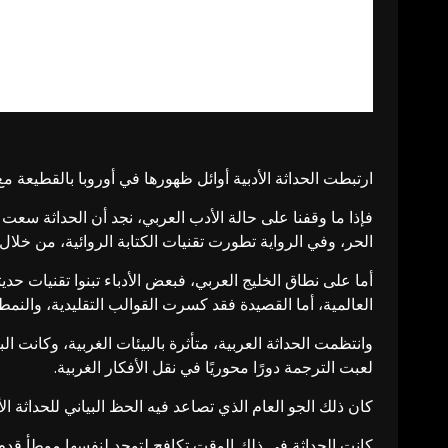
ارتبطت الحداثة الأدبية أوائل ظهورها في أوروبا بالقطيعة مع
فإذا ما وقفنا على حالة الأدب العربي، نجد أن الحداثة سعت إ
الحر، وفي الرواية تطورت تقنيات الكتابة الروائية، من خلال
أما على نطاق الخليج العربي، فبعض الأدباء تبنوا تقنيات حد
العالمية، أما القصيدة فقد كسرت القوالب التقليدية، والنمط
وانتظمت الحداثة العربية، متأثرة بالبيئات الغربية، وكانت ا
لعبت الترجمة دورًا محوريًا في نقل الأفكار الغربية.
كان ذلك الجو العام الذي تصاعد فيه الحظ البياني للحداثة الأد
كانت الحداثة في ذلك الوقت تكافح لتوجد لنفسها موطأ قدم في 