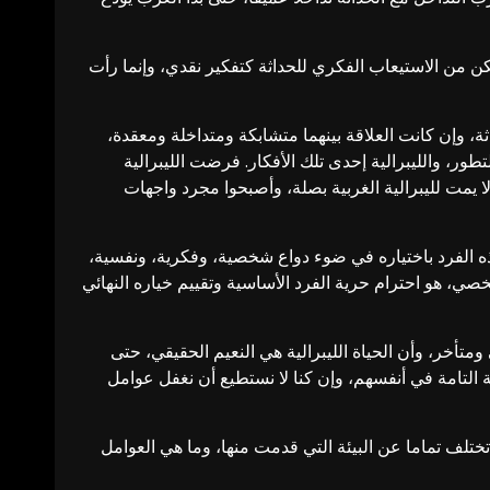
كن من الاستيعاب الفكري للحداثة كتفكير نقدي، وإنما رأت
ة، وإن كانت العلاقة بينهما متشابكة ومتداخلة ومعقدة،
تطور، والليبرالية إحدى تلك الأفكار. فرضت الليبرالية
 يمت لليبرالية الغربية بصلة، وأصبحوا مجرد واجهات
ذه الفرد باختياره في ضوء دواع شخصية، وفكرية، ونفسية،
صي، هو احترام حرية الفرد الأساسية وتقييم خياره النهائي
متأخر، وأن الحياة الليبرالية هي النعيم الحقيقي، حتى
ة التامة في أنفسهم، وإن كنا لا نستطيع أن نغفل عوامل
تلف تماما عن البيئة التي قدمت منها، وما هي العوامل