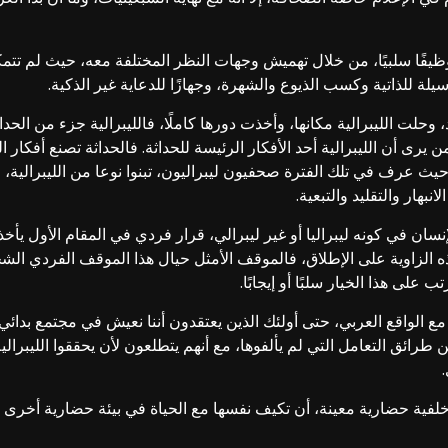
وظيفًا سلبيًا، من خلال تهميش وجهات النظر المختلفة معه، حيث لم تتم
يلة للذاتية وكسب الذيوع والشهرة، وجهازًا للدعاية غير الذكية.
ت الليبرالية مكانها، وأخذت دورها كاملًا، فالليبرالية جزء من الحداث
رى أن الليبرالية أحد الأفكار الرئيسة للحداثة. فالحداثة تصنع أفكار ال
 عرف في تلك الفترة صحفيون ليبراليون، تبنوا نوعا من الليبرالية، لا
هار والتقليد والتبعية.
ان في كونه ليبراليا أو غير ليبرالي، قرار فردي في المقام الأول يأخ
ذه الزاوية على الإطلاق، فالموقف الأمثل حيال هذا الموقف الفردي الشخ
 على هذا الخيار سلبًا أو إيجابًا.
مع الواقع العربي، حتى أولئك الذين يعتقدون أننا نعيش في مجتمع بدائي و
رائق التعامل التي لم يألفوها، مع أنهم يتطلعون لأن يحققوا الليبرالي
ية حضارية معينة، أن تكيف نفسها مع الحياة في بيئة حضارية أخرى تخ