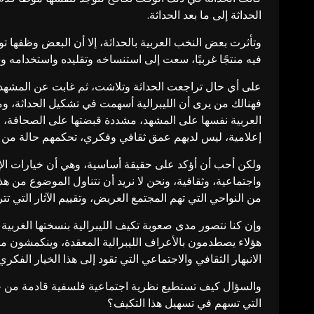
الحداثة إلى ما بعد الحداثة.
وتأثرت بعض النخب العربية بالحداثة، إلا أن البعض وظفها ت
فيه منتجًا غربيًا، سعت إلى استنساخه وتقليده واستخدامه وس
على أي حال تراجعت الحداثة وتلاشت، ثم غابت عن المشهد، وحل
فهنالك من يرى أن الليبرالية أسهمت في تشكيل الحداثة، ومن ي
العربية نفسها على المشهد، مشددة قبضتها على الصحافة، حيث
إعلامية، ليس لديهم عمق ثقافي وفكري، تحكمهم حالة من الانب
ولكن أحب أن أؤكد على حقيقة أساسية، وهي أن خيارات الإنس
واجتماعية، وثقافية، ونحن لا نريد أن نتناول الموضوع من ه
من النواحي التي تهم المجتمع العريض، وتقييم الآثار التي تترتب
وإن كنا نتصور مدى صعوبة تكيف الليبرالية بنسختها الغربية 
هؤلاء يصطدمون بالأعراف الليبرالية المعقدة، وينكمشون من ط
الانبهار الثقافي والاجتماعي التي تقود إلى هذا الخيار الفكري.
والسؤال كيف تستطيع نظرية اجتماعية فلسفية قادمة من خلف
التي تسهم في تسهيل هذا التكيف؟