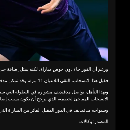
ورغم أن الفوز جاء دون خوض مباراة، لكنه يمثل إضافة جدي
فقبل هذا الانسحاب، التقى اللاعبان 11 مرة، وقد تمكن مدفيديف من تحقيق ثمانية انتصارات في هذه المواجهات مقابل ثلاثة انتصارات فقط للبلغاري.
وبهذا التأهل، يواصل مدفيديف مشواره في البطولة التي سبق
الانسحاب المفاجئ لخصمه، الذي يرجح أن يكون بسبب إصابة 
وسيواجه مدفيديف في الدور المقبل الفائز من المباراة التي
المصدر: وكالات