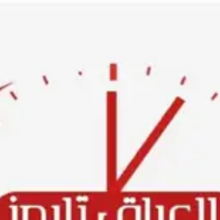
Ski
t
conten