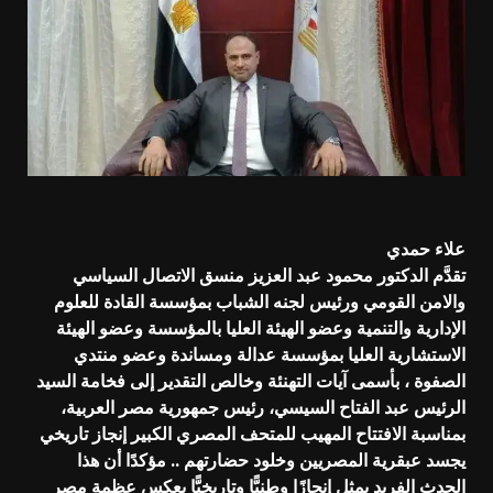
علاء حمدي
تقدَّم الدكتور محمود عبد العزيز منسق الاتصال السياسي
والامن القومي ورئيس لجنه الشباب بمؤسسة القادة للعلوم
الإدارية والتنمية وعضو الهيئة العليا بالمؤسسة وعضو الهيئة
الاستشارية العليا بمؤسسة عدالة ومساندة وعضو منتدي
الصفوة ، بأسمى آيات التهنئة وخالص التقدير إلى فخامة السيد
الرئيس عبد الفتاح السيسي، رئيس جمهورية مصر العربية،
بمناسبة الافتتاح المهيب للمتحف المصري الكبير إنجاز تاريخي
يجسد عبقرية المصريين وخلود حضارتهم .. مؤكدًا أن هذا
الحدث الفريد يمثل إنجازًا وطنيًّا وتاريخيًّا يعكس عظمة مصر