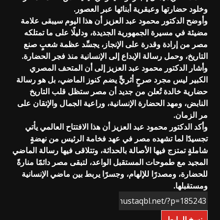
وخلود حضارتها وعبقرية أبنائها عبر العصور.
وأوضح الدكتور محمود عبد العزيز أن هذا اليوم سيبقى علامة
مضيئة في مسيرة الجمهورية الجديدة، ودليلًا على ما تمتلكه
مصر من إرادة وقدرة على الإنجاز، يجسِّد عظمة شعبٍ صنع
التاريخ، وحمل رسالة الإبداع إلى الإنسانية منذ فجر الحضارة.
وأشار الدكتور محمود عبد العزيز إلى أن المتحف المصري
الكبير ليس مجرد صرحٍ أثريٍّ يضم كنوز الماضي، بل هو رسالة
حضارية خالدة تُعلن من جديد أن مصر ستظل قلب التاريخ
النابض، ومهد الحضارة الإنسانية، وراعية الجمال والإتقان على
مر الزمان.
وأكد الدكتور محمود عبد العزيز أن هذا الافتتاح العالمي يأتي
تجسيدًا لما تشهده مصر في عهد فخامة الرئيس من نهضةٍ
شاملةٍ تمتزج فيها الأصالة بالحداثة، وتتلاقى فيها رسالة الماضي
المجيد مع طموحات المستقبل الواعد، لتبقى مصر دائمًا منارةً
للحضارة، ومصدرًا للإلهام، وجسرًا يربط بين ماضي الإنسانية
ومستقبلها.
نسخ الرابط