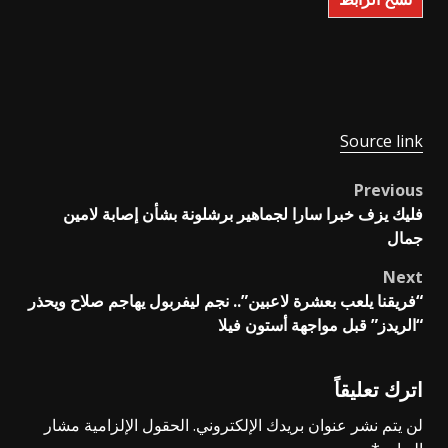
Source link
Previous
Post
فليك يزف خبرا سارا لجماهير برشلونة بشأن إصابة لامين
navigation
جمال
Next
“فريقنا يلعب بعشرة لاعبين”.. نجم ليفربول يهاجم صلاح ويحذر
“الريدز” قبل مواجهة أستون فيلا
اترك تعليقاً
لن يتم نشر عنوان بريدك الإلكتروني.
الحقول الإلزامية مشار