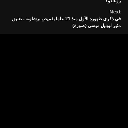
رونالدو؟
Next
في ذكرى ظهوره الأول منذ 21 عاما بقميص برشلونة.. تعليق
مثير ليونيل ميسي (صورة)
اترك تعليقاً
لن يتم نشر عنوان بريدك الإلكتروني.
الحقول الإلزامية مشار
إليها بـ
*
التعليق
*