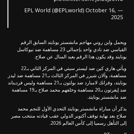
October 16,
— EPL World (@EPLworld)
2025
ويحمل واين روني مهاجم مانشستر يونايتد السابق الرقم
القياسي ضد نادي واحد بإجمالي 23 مساهمة ضد نيوكاسل
يونايتد وقد يكون هذا الرقم بعيد المنال عن صلاح.
ويأتي هاري كين ضد ليستر سيتي في المركز الثاني بـ22
مساهمة، وآلان شيرر في المركز الثالث بـ21 مساهمة ضد ليدز
يونايتد، وفرانك لامبارد ضد بولتون بـ21 مساهمة وليس فرديناند
ضد إيفرتون بـ20 مساهمة وخلفهم محمد صلاح بـ19 مساهمة
ضد مانشستر يونايتد.
يذكر أن مباراة مانشستر يونايتد التحدي الأول للنجم محمد
صلاح بعد نهاية توقف أكتوبر الدولي عقب قيادته منتخب مصر
إلى التأهل رسميا إلى كأس العالم 2026.