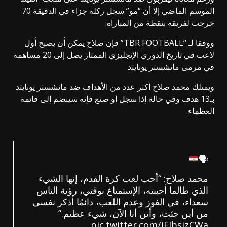
الموسم الماضي إلا أن “مو” سجل ركلة جزاء في الدقيقة 70
خرجت لفريقه بنقطة من المباراة.
ووفقا لـ “TBR FOOTBALL” فإن صلاح يمكن أن يصبح أول
لاعب في تاريخ الدوري الإنجليزي الممتاز يصل إلى 20 مساهمة
في مرمى مانشستر يونايتد.
ويمتلك محمد صلاح أكثر عدد من الأهداف ضد مانشستر يونايتد
بـ13 هدف وفي حالة إذا سجل أو صنع فإنه سينضم إلى قائمة
العظماء.
🗣️
محمد صلاح: “أحب لعب كرة القدم، إنها الشيء
الذي طالما أحببته، الإستمتاع بوقتي، رؤية الناس
سعداء، في الفوز وعدم اللعب، دائمًا أذكر نفسي
من أين جئت، وأين أنا الآن، شيء عظيم.”
pic.twitter.com/jEIbsjzCWa