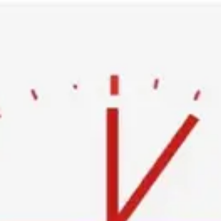
Ski
t
conten