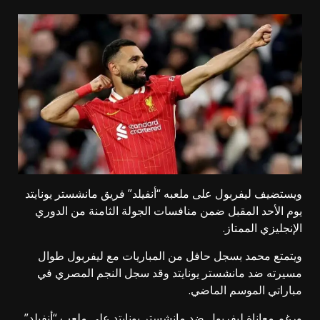
ويستضيف ليفربول على ملعبه “أنفيلد” فريق مانشستر يونايتد
يوم الأحد المقبل ضمن منافسات الجولة الثامنة من الدوري
الإنجليزي الممتاز.
ويتمتع محمد بسجل حافل من المباريات مع ليفربول طوال
مسيرته ضد مانشستر يونايتد وقد سجل النجم المصري في
مباراتي الموسم الماضي.
ورغم معاناة ليفربول ضد مانشستر يونايتد على ملعب “أنفيلد”