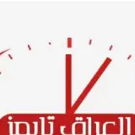
Ski
t
conten