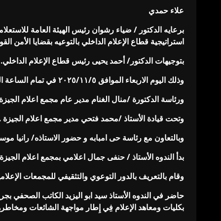
علاء حمدي
برعايه الدكتور / ضياء رشوان رئيس الهيئة العامة للاستعل
استراتيجية قطاع الإعلام الداخلي بالتوعيه بقضايا الأمن 
بتوجيهات الدكتور/ أحمد يحيى رئيس قطاع الإعلام الداخلي.
وذلك اليوم الاربعاء الموافق ٢٠٢٥/١١/٥ في تمام الساعة العاشرة صباحا بالمعهد الفنى الصحي بأمبابه تحت اشراف الدكتوره /شاريهان عبدالمنعم عميد المعهد الفنى الصحي بامبابه .
ورئاسة الدكتورة /منال الغنام مدير عام مجمع اعلام الجيزة
وتحت قيادة الأستاذ /محمد فتحي مدير مجمع اعلام الجيزة .
وبالتعاون مع رئاسة حى امبابه و حضور الاستاذه/ رانيا موس
بدأ الندوه الأستاذ / حنفى جمال اعلامي بمجمع اعلام الجيزة
وقام بالتعريف بالدور التوعوي والتثقيفي للمجمعات الإعلام
حاضر في الندوه الأستاذ سيد ابو اليزيد الكاتب الصحفي بجر
بكليات ومعاهد الإعلام فِي إِطار مواجهة الشائعات ومخاطر