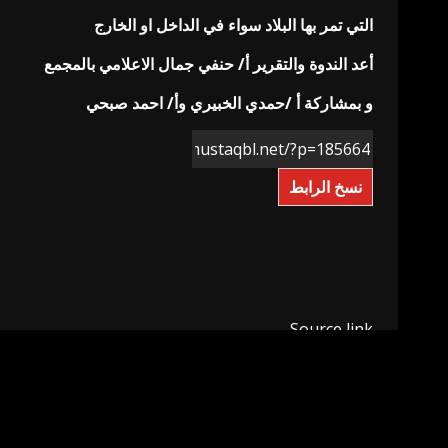
التي تمر بها البلاد سواء في الداخل او الخارج
أعد الندوة والتقرير أ/ حنفي جمال الاعلامي بالمجمع
و بمشاركة أ /حمدي الخبيري وأ/ احمد صبحي
نسخ الرابط
Source link
Previous
Post
“الرجل الآلي” هلاند يواجه فريقه السابق.. التشكيلة والقنوات
navigation