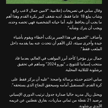
وقال مبابي في تصريحات إعلامية: “لامين جمال لاعب رائع
وشاب يبلغ 18 عاما فقط، لديه شغف كبير بكرة القدم وهذا أهم
ما يجب أن يحافظ عليه. أما حياته الشخصية فهي تخصه وحده،
ويجب أن يترك وشأنه”.
وأضاف: “الجميع في هذا العمر يرتكب أخطاء ويقوم بأشياء
جيدة وأخرى سيئة، لكن الأهم أن نتحدث عنه بما يقدمه داخل
الملعب فقط”.
جمال برز مؤخرا كأحد أبرز المواهب في العالم، بعدما قاد
منتخب إسبانيا للتتويج بـ “يورو 2024” وساهم في تحقيق
برشلونة للثلاثية المحلية.
مبابي اختتم حديثه برسالة واضحة: “عليه أن يركز فقط على
كرة القدم، المستقبل أمامه وسيحقق النجاح الذي يستحقه”.
ويحتل ريال مدريد حاليا صدارة جدول ترتيب الدوري الإسباني
برصيد 21 نقطة من ثماني مباريات، بفارق نقطتين عن غريمه
الأبدي برشلونة.