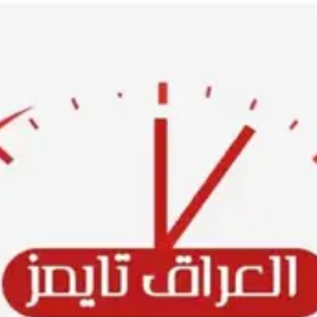
Ski
t
conten