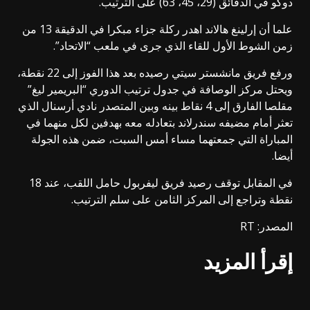
دوكو في الدقائق (29، 45، 63) على الترتيب.
علما أن إرلينغ هالاند اهدر ركلة جزاء مبكرا في الدقيقة 13 من
زمن الشوط الأول للقاء الذي جرى في ملعب “الاتحاد”.
ورفع فريق مانشستر سيتي رصيده بعد هذا الفوز إلى 22 نقطة،
ويحتل مركز الوصافة في جدول ترتيب الدوري “البريمير ليغ”
مقلصا الفارق إلى 4 نقاط بينه وبين المتصدر نادي أرسنال الذي
تعثر أمام مضيفه سندرلاند بتعادله معه بهدفين لكل منهما في
المباراة التي جمعتهما مساء أمس السبت، ضمن هذه الجولة
أيضا.
في المقابل توقف رصيد فريق ليفربول حامل اللقب، عند 18
نقطة وتراجع إلى المركز الثامن على سلم الترتيب.
المصدر: RT
إقرأ المزيد