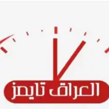
Ski
t
conten