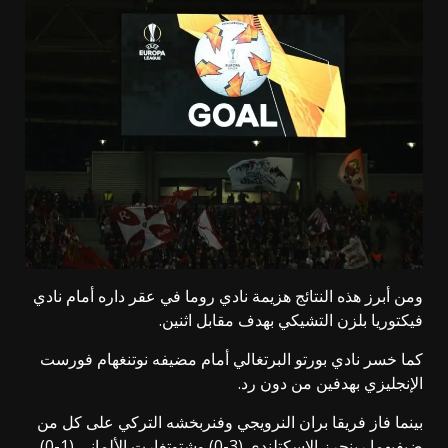
ومن أبرز هذه النتائج
هزيمة نادي روما في عقر داره أمام نادي
فيكتوريا بلزن التشيكي بهدف مقابل اثنين
.
كما خسر نادي بورتو البرتغالي أمام مضيفه نوتنغهام فورست
الإنجليزي بهدفين من دون رد.
بينما فاز فريقا بران النرويجي وفنربخشه التركي على كل من
ضيفيهما رينجرز الإسكتلندي (3-0) وشتوتغارت الألماني (1-0)