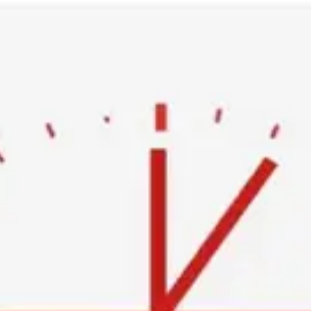
Ski
t
conten