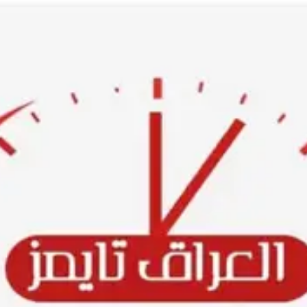
Ski
t
conten