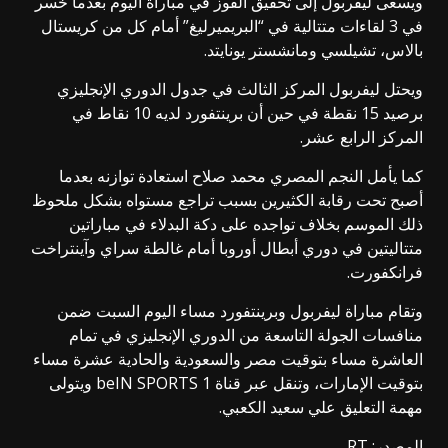
ويسعى ليفربول إلى تحقيق الفوز في مباراة اليوم بعدما خسر
في 3 لقاءات متتالية في “البريميرليغ” أمام كل من كريستال
بالاس، تشيلسي ومانشستر يونايتد.
ويحتل ليفربول المركز الثالث في جدول الدوري الإنجليزي
برصيد 15 نقطة في حين أن برينتفورد لديه 10 نقاط في
المركز الرابع عشر.
كما يأمل النجم المصري محمد صلاح استعادة توازنه بعدما
أصبح تحت رقابة الكثيرين بسبب تراجع مستواه بشكل ملحوظ
ذلك الموسم بخلاف تواجده على دكة البدلاء في مباراتين
متتاليتين في دوري أبطال أوروبا أمام غالطة سراي وآينتراخت
فرانكفورت.
وتقام مباراة ليفربول وبرينتفورد مساء اليوم السبت ضمن
منافسات الجولة التاسعة من الدوري الإنجليزي في تمام
العاشرة مساء بتوقيت مصر والسعودية والحادية عشرة مساء
بتوقيت الإمارات، وتنقل عبر قناة beIN SPORTS 1 ويتولى
مهمة التعليق علي سعيد الكعبي.
المصدر: RT