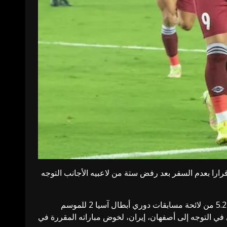
قرارا بعدم السفر بعد رفض ستة من لاعبيه الأجانب التوجه
وعلى إثر ذلك، أصدر الاتحاد الآسيوي لكرة القدم بيانا رسميا أكد فيه اعتبار النادي الهندي منسحبا من البطولة، وأوضح “وفقا للمادة 5.2 من لائحة مسابقات دوري أبطال آسيا 2 للموسم
ادي في التوجه إلى أصفهان، إيران، لخوض مباراته المقررة في