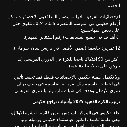
الخصم.
الإحصائيات الفردية: نادرا ما يتصدر المدافعون الإحصائيات، لكن
أرقام حكيمي في الموسم المنصرم 2025-2024 تتفوق حتى
على بعض المهاجمين:
8 أهداف في جميع المسابقات (رقم استثنائي لظهير).
12 تمريرة حاسمة (ضمن الأفضل في باريس سان جيرمان).
أكثر من 90 افتكاكا ناجحا للكرة في الدوري الفرنسي (ما
يبرهن على صلابته الدفاعية).
ولا تكتمل أهمية حكيمي بالإحصائيات فقط، فقد تجسد تأثيره
في لحظات حاسمة مثل تمريرته الحاسمة في نصف نهائي
دوري الأبطال وهدفه في شباك مارسيليا بالدوري الفرنسي.
ترتيب الكرة الذهبية 2025 وأسباب تراجع حكيمي
جاء حكيمي في المركز السادس ضمن قائمة العشرة الأوائل،
وهي قائمة تكشف الكثير: فباستثناء حكيمي وزميله نونو
مينديس الذي حل عاشرا، جميع اللاعبين الثمانية الباقين هم