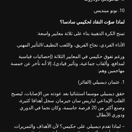
10. نونو مينديس.
لماذا صوّت النقاد لحكيمي سادسا؟
تمنح الكرة الذهبية بناء على ثلاثة معايير واسعة:
الأداء الفردي، نجاح الفريق، واللعب النظيف/التأثير المهني.
ورغم تفوق حكيمي في المعايير الثلاثة (إحصائيات قياسية
لمدافع، وألقاب جماعية، وتأثير قيادي)، إلا أنه تأخر عن خمسة
مهاجمين وهم:
1. عثمان ديمبيلي (الفائز)
حقق ديمبيلي موسما استثنائيا بعد عودته من الإصابات، ليصبح
القلب الإبداعي لباريس سان جيرمان. سجل أهدافا كثيرة،
وصنع أكثر من 20 فرصة حاسمة، وكان نجما في الدوري
ودوري الأبطال.
– لماذا تقدم ديمبيلي على حكيمي؟ لأن الأهداف والتمريرات