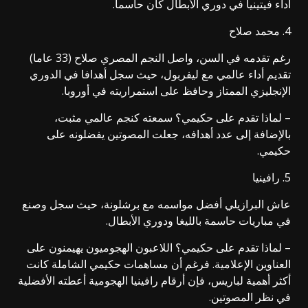
أداء فيتينيا في دوري الأبطال كان حاسما.
4. محمد صلاح
رغم تقدمه في السن، واصل النجم المصري صلاح (33 عاما)
تقديم أداء عالمي مع ليفربول، حيث سجل أهدافا في الدوري
الإنجليزي الممتاز وحافظ على استمراريته في أوروبا.
– لماذا تقدم على حكيمي؟ سمعته كنجم عالمي مثبت،
بالإضافة إلى عدد أهدافه، جعلت المصوتين يفضلونه على
حكيمي.
5. رافينيا
عاش البرازيلي أفضل مواسمه مع برشلونة، حيث سجل وصنع
في مباريات حاسمة بالليغا ودوري الأبطال.
– لماذا تقدم على حكيمي؟ اللاعبون الهجوميون يهيمنون على
العناوين الإعلامية. فرغم أن مساهمات حكيمي الشاملة كانت
أكثر أهمية لباريس، فإن أرقام رافينيا الهجومية أعطته الأفضلية
في نظر المصوتين.