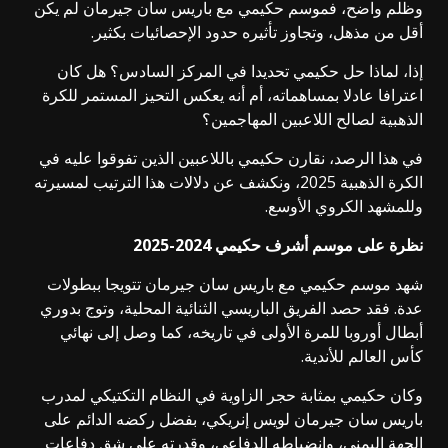
وظلم واضح، فموسم حكيمي مع باريس سان جيرمان لم يكن
أقل من مذهل، وتجاوز تأثيره حدود الإحصائيات بكثير.
إذا، لماذا حل حكيمي تحديدا في المركز السادس؟ هل كان
اعترافا عادلا بمساهماته، أم أنه يعكس التحيز المستمر للكرة
الذهبية لصالح اللاعبين المهاجمين؟
في هذا الرصد، نقارن حكيمي باللاعبين الذين تفوقوا عليه في
الكرة الذهبية 2025، ونكشف عن دلالات هذا الترتيب لمسيرته
وللمشهد الكروي الأوسع.
نظرة على موسم أشرف حكيمي 2024-2025
شهد موسم حكيمي مع باريس سان جيرمان تتويجا ببطولات
عدة. فقد حصد الفريق الباريسي الثنائية المحلية، وتوج بدوري
أبطال أوروبا للمرة الأولى في تاريخه، كما وصل إلى نهائي
كأس العالم للأندية.
وكان حكيمي بمثابة حجر الزاوية في النظام التكتيكي لمدرب
باريس سان جيرمان لويس إنريكي، بفضل ركضه الدائم على
الجهة اليمنى، وانضباطه الدفاعي، وقدرته على شق دفاعات