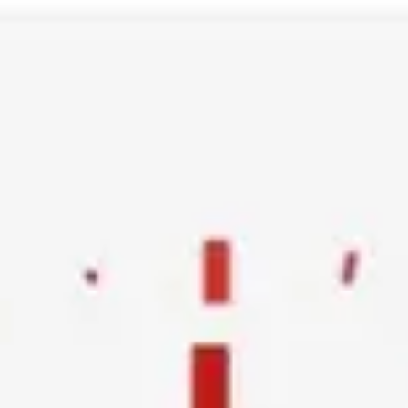
Ski
t
conten