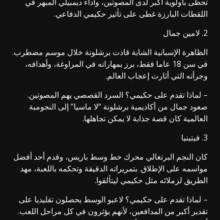
تحظى بأولوية أكبر لدى المصوتين، وأداء ديمبيلي المبهر في
اللقطات البارزة غطى على تأثير حكيمي الدفاعي.
2. لامين جمال
الظاهرة الإسبانية الشابة قادت برشلونة خلال موسم مضطرب.
في سن 18 عاما فقط، برز بمهاراته في المراوغة، وأهدافه،
وجرأته التي أثارت إعجاب العالم.
– لماذا تقدم على حكيمي؟ السرد القصصي يهم المصوتين.
صعود جمال من أكاديمية برشلونة “لا ماسيا” إلى النجومية
العالمية كان قصة جذابة لا يمكن تجاهلها.
3. فيتينيا
كان النجم البرتغالي محرك خط وسط باريس، وقدم أحد أفضل
مواسمه على الإطلاق. بتمريراته الدقيقة وتحكمه باللعبة، مهد
الطريق لزملائه مثل حكيمي ليتألقوا.
– لماذا تقدم على حكيمي؟ لاعبو الوسط يحصلون تقليديا على
تقدير أكبر من المدافعين، لأنهم يؤثرون في كل مراحل اللعب.