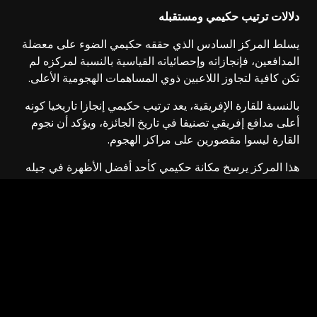
دلالات ترتيب حكيمي ومستقبله
يسلط المركز السادس الذي حققه حكيمي الضوء على معضلة
المدافعين، فإنجازاته وإحصائياته القياسية بالنسبة لمركزه لم
تكن كافية لتجاوز اللاعبين ذوي المساهمات الهجومية الأعلى.
بالنسبة للقارة الإفريقية، يعد ترتيب حكيمي إنجازا تاريخيا كونه
أعلى مدافع إفريقي تصنيفا في تاريخ الجائزة، ويؤكد أن نجوم
القارة ليسوا مقصورين على مراكز الهجوم.
هذا المركز يرسخ مكانة حكيمي كأحد أفضل الأظهرة في جيله
عالميا.
وللارتقاء إلى المراكز العليا مستقبلا، يحتاج حكيمي إلى تحقيق
نجاح دولي كبير مع المغرب (كالتألق في كأس الأمم الإفريقية
أو كأس العالم)، بالإضافة إلى المحافظة على معدلاته الهجومية
المزدوجة (أهداف وتمريرات حاسمة) في دوري أبطال أوروبا.
إجمالا، يعد المركز السادس لحكيمي انتصارا وإحباطا في آن
واحد، لقد اعترف ترتيبه بعبقريته، ولكنه كشف مجددا عن