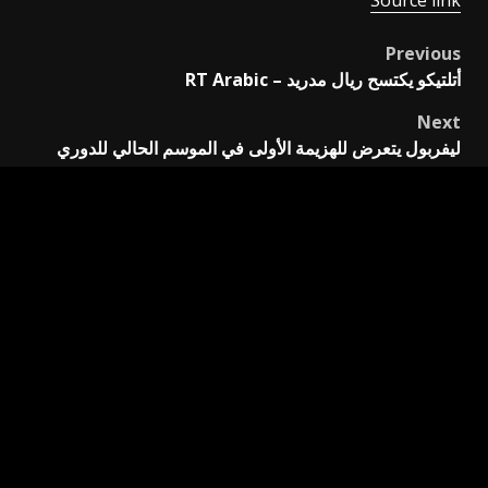
Previous
Post
أتلتيكو يكتسح ريال مدريد – RT Arabic
navigation
Next
ليفربول يتعرض للهزيمة الأولى في الموسم الحالي للدوري
اترك تعليقاً
لن يتم نشر عنوان بريدك الإلكتروني.
الحقول الإلزامية مشار
إليها بـ
*
التعليق
*