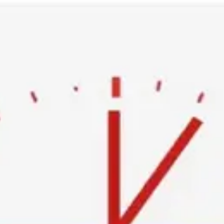
Ski
t
conten