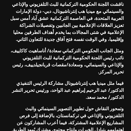
ناقشت اللجنة الحكومية التركمانية للبث التلفزيوني والإذاعي
والسينمائي مع ميديا هب إنترناشيونال، دبي- دولة الإمارات
العربية المتحدة، في العاصمة التركمانية عشق آباد أمس سبل
تعزيز العلاقات الإعلامية بين الجانبين وتفصيلات الشراكة
الإعلامية في شتى المجالات بما يخدم أهداف الطرفين محليا
وإقليميا، وفي الوقت نفسه فتح آفاق جديدة للتعاون الثاني.
ومثل الجانب الحكومي التركماني سعادة/ أناساهيت كاكاييف،
نائب رئيس اللجنة الحكومية التركمانية للبث التلفزيوني
والإذاعي والسينمائي، وسعادة/مقصات قربانجيلدييف، رئيس
تحرير المركز.
فيما مثل ميديا هب إنترناشيونال مشاركة الرئيس التنفيذي
الدكتور/ عبد الرحيم إبراهيم عبد الواحد، ورئيس تحرير النشر
الدكتور/ محمد سعد.
وتمحور النقاش حول تطوير التصوير السينمائي والبث
التلفزيوني والإذاعي في تركمانستان، بالإضافة إلى فرص
المشاريع الإعلامية المشتركة، فيما أعرب المشاركون عن
اهتمامهم بتبادل الخبرات وإنتاج محتوى مشترك يُمهد الطريق