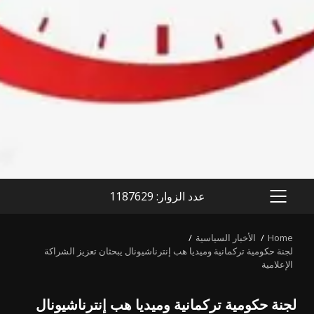
عدد الزوار: 1187629
PRIMARY
MENU
Home
الأخبار السياسية
لجنة حكومية تركمانية وميديا هب إنترناشيونال يبحثان تعزيز الشراكة
الإعلامية
لجنة حكومية تركمانية وميديا هب إنترناشيونال