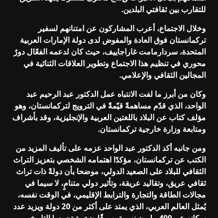
للتقارب بين ثقافتي البلدين.
وخلال الاجتماع، أعرب المشاركون عن امتنانهم لسفير
تركمانستان فوق العادة والمفوض لدى دولة الإمارات العربية
المتحدة، سردارمامت غاراجاييف، حيث كان لدعمه الفعّال دورٌ
محوري في تنظيم هذا الاجتماع وتطوير العلاقات الثنائية في
المجالين الثقافي والإعلامي.
وكان من أبرز ما لفت الانتباه عمل الدكتور عبد الرحيم عبد
الواحد، الذي قدّم مساهمةً قيّمةً في الترويج لتركمانستان، وهو
مؤلف كتاب عن البلاد باللغتين العربية والإنجليزية، وقد بأشراف
ومتابعة وزارة خارجية تركمانستان.
ومن جانبه أكد الدكتور عبد الواحد عزمه على تأليف المزيد من
الكتب عن تركمانستان، مؤكدًا اهتمامه الشخصي بتعزيز التراث
الثقافي للبلاد على الصعيد الدولي، موضحا بأن دولةً ذات تراث
ثقافي عريق، وتقاليد عريقة، وتأثير دولي متنامٍ، لا سيما في
مجالات الطاقة والتجارة والترابط الإقليمي، في الوقت نفسه،
يُمثل العالم العربي، الذي يمتد على أكثر من 20 دولة ويزيد عدد
سكانه عن 400 مليون نسمة، سوقًا ضخمة تجمعها التاريخ