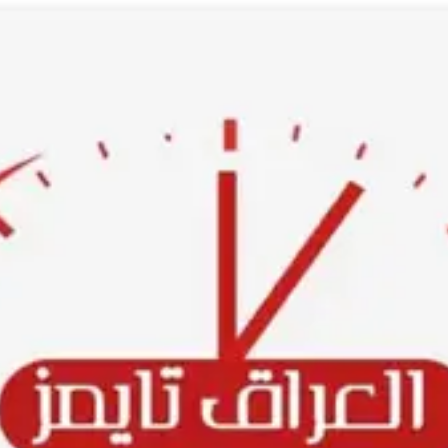
Ski
t
conten