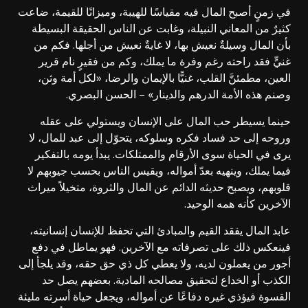
في زمنٍ أصبح المال فيه مقياسًا للهيبة، وميزانًا للقيمة، ضاعت
كثيرٌ من المعاني النبيلة، وغابت عن الناس الحقيقة البسيطة
بأن المال وسيلةٌ نعيش بها، لا غايةٌ نعيش من أجلها. فكم من
غنيٍّ فقد راحته رغم وفرة ما يملك، وكم من فقيرٍ نام قرير
العين، مطمئنَّ القلب، غنيًّا بالإيمان والرضا، «لكل أمة وثن،
وصنم هذه الأمة الدرهم والدينار» – الحسن البصري.
حينما يسيطر حب المال على الإنسان ويستولي على عقله
وروحه إلى حد فساد فكره وسلوكه، يتحوّل إلى عبد للمال، لا
يرى في الحياة سوى الأرقام والممتلكات. يبدأ يومه بالتفكير
فيما يملك، وينهيه بعدّ أمواله، ويقيس الناس بحسب جيوبهم لا
قلوبهم، ويصبح حديثه الدائم عن المال والثروة، متخيلاً ميراث
الآخرين كأنه همه الوحيد.
عابد المال يفقد القيم والمبادئ التي تحفظ للإنسان إنسانيته،
فينعكس ذلك على تصرفاته مع الآخرين. فهو يماطل في دفع
أجور من يعملون لديه، ولا يعطي كل ذي حق حقه، وقد يلجأ إلى
الكذب أو الخداع لتحقيق مصالحه المادية. بعضهم يصل حد
القسوة فيؤذي غيره دفاعًا عن أمواله، ويجعل حياة أسرته مليئة