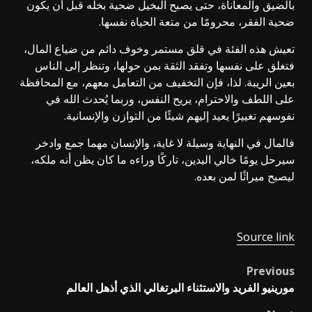
بالضيق والمعاناة، حتى يصبح البخيل ضحية بخله قبل أن يكون
ضحية الفقر، محرومًا من متعة الحياة نفسها.
تعيش هذه الفئة في قلق مستمر وخوف دائم من ضياع المال،
فتغلق على نفسها وتفقد الثقة بمن حولها، وتنظر إلى الناس
بعين الريبة. لذا، فإن التخفيف من التعامل معهم، مع المحافظة
على اللطف والاحترام، يريح النفس، وربما يُحدث الله في
نفوسهم تغييرًا يعيد إليهم شيئًا من التوازن والإنسانية.
فالمال في النهاية وسيلة لا غاية، والإنسان مهما جمع وادخر
سيرحل يومًا خالي اليدين، تاركًا وراءه ما كان يظن أنه ملكه،
ليصبح ميراثًا لمن بعده.
Source link
Previous
Post
مورينيو الفريد والاستثناء البرتغالي الذي أذهل العالم
navigation