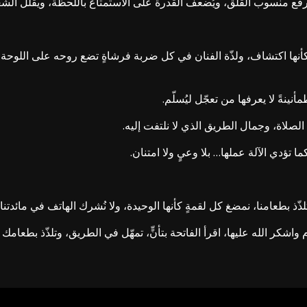
ع منسوب القلق، ويُضعف القدرة على الاستمتاع باللحظة، ويقلّل الشعور
كأنها اكتشاف، ولذّة الفنان في كل ضربة فرشاةٍ تضع روحه على اللوحة، 
نةً لا يعرفها من تعجّل ليُسلّم.
 الصلاة، وجمال الطريق الذي لا نلتفت إليه.
 تؤدي الآلة عملها… بلا وعيٍ ولا امتنان.
تلذّذ بطعامنا، نمضغ كل لقمةٍ كأنها الوحيدة، ولا نُشرك الهاتف في مائد
يوم واشكر الله عليها، اقرأ الفاتحة بتأنٍّ، تمهّل في الطريق، وتلذّذ بط