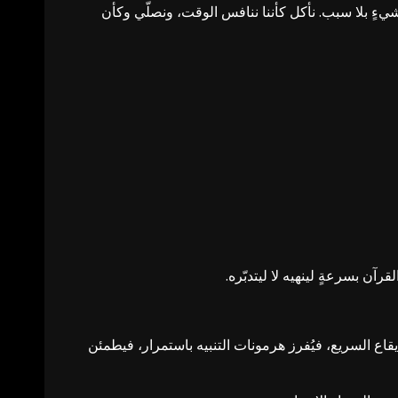
ل شيءٍ بلا سبب. نأكل كأننا ننافس الوقت، ونصلّي وكأن
ن بسرعةٍ لينهيه لا ليتدبّره.
«داء العجلة» (Hurry Sickness)، وهي حالة يعتاد فيها الدماغ الإيقاع السريع، فيُفرز هرمونات التنبيه باستمرار، فيطمئن