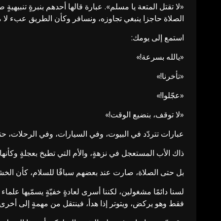
«لا تقتل المتعة يا مسلم». عبارة قالها أحدهم بنبرةٍ تنبيهية
الصلاة حاجزا ينبغي تجاوزه، ونسافر وكأن الطريق عبء لا متعة، 
استمع إلى يومك:
«يالله بسرعة!»
«تأخرنا!»
«عجّلوا!»
«لا توقف، بنضيع الوقت!»
عبارات تتردّد في البيوت، وفي السيارات، وفي الرحلات، ح
ذاك الأب المستعجل في نزهةٍ، والأم التي تطبخ بعجلةٍ وكأنه
بل حتى الصلاة، صارت عند بعضهم سباقًا للسلام، كأن الخش
فقط وهو يركض، ويتوتر إذا هدأ، فينتقل من مهمةٍ إلى أخرى