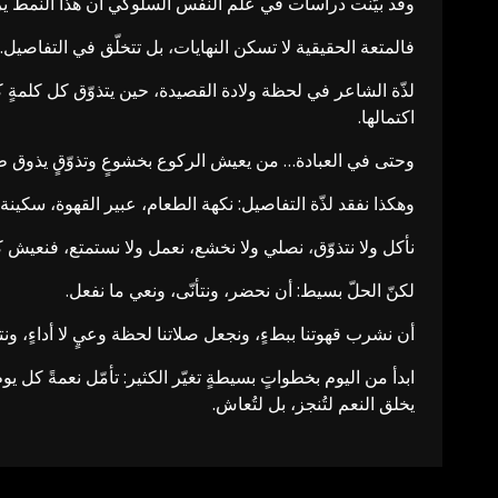
وقد بيّنت دراسات في علم النفس السلوكي أن هذا النمط يرف
فالمتعة الحقيقية لا تسكن النهايات، بل تتخلّق في التفاصيل.
لذّة الشاعر في لحظة ولادة القصيدة، حين يتذوّق كل كلمةٍ 
اكتمالها.
وحتى في العبادة… من يعيش الركوع بخشوعٍ وتذوّقٍ يذوق طمأني
وهكذا نفقد لذّة التفاصيل: نكهة الطعام، عبير القهوة، سكينة
نأكل ولا نتذوّق، نصلي ولا نخشع، نعمل ولا نستمتع، فنعيش كما
لكنّ الحلّ بسيط: أن نحضر، ونتأنّى، ونعي ما نفعل.
أن نشرب قهوتنا ببطءٍ، ونجعل صلاتنا لحظة وعيٍ لا أداءٍ، ون
ابدأ من اليوم بخطواتٍ بسيطةٍ تغيّر الكثير: تأمّل نعمةً كل 
يخلق النعم لتُنجز، بل لتُعاش.