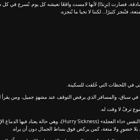
ٍ صادقة، فصارت (ترِندًا) لأنها لامست واقعًا نعيشه كل يوم. نُسرع في ك
فنُنجز كثيرًا… لكننا لا نحيا ما نُنجزه.
تى في اللحظات التي خُلقت للسكينة.
ا في سباق، والمسافر الذي يرفض التوقف عند مشهدٍ جميل، ومن يقرأ القرآ
وع ترفٌ لا وقت له.
لسنا دائمًا مشغولين، لكننا أسرى لعادةٍ خفيّةٍ يسمّيها علماء النفس 
 بلا حضورٍ ولا متعة، كمن يركض فوق بساط الجمال دون أن يراه.