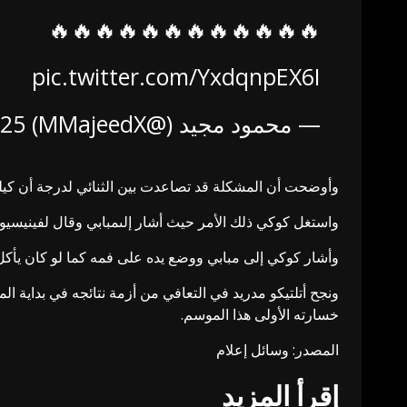
🔥🔥🔥🔥🔥🔥🔥🔥🔥🔥🔥🔥
pic.twitter.com/YxdqnpEX6I
— محمود مجيد (@MMajeedX)
025
وأوضحت أن المشكلة قد تصاعدت بين الثنائي لدرجة أن كيليا
واستغل كوكي ذلك الأمر حيث أشار إلىمبابي وقال لفينيسيوس
وأشار كوكي إلى مبابي ووضع يده على فمه كما لو كان يأكل
خسارته الأولى هذا الموسم.
المصدر: وسائل إعلام
إقرأ المزيد