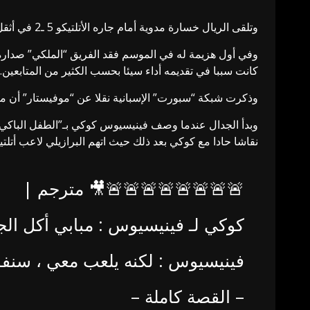
وتلقى الريال خسارة مدوية أمام جاره الأتلتيكو 5 ـ2 في أثقل خسارة له في تاريخ الديربي منذ ما يقرب من 75 عاما.
وفي أول هزيمة له في الموسم فقد الفريق “الملكي” صدارة “
كانت سببا في تقديمه أداء سيئا بحسب الكثير من المتابعين.
وذكرت شبكة “سبورت” الإسبانية نقلا عن “موفيستار” أن مش
وبدأ الجدال عندما وصف فينيسيوس كوكي بـ”الطفل الباكي ا
نقاشا حادا مع كوكي بعد ذلك حيث اتهم البرازيلي لاعب أتلتي
🚨🚨🚨🚨🚨🚨🚨🚨🎥 مترجم |
كوكي لـ فينيسيوس : مبابي أكل الج
فينيسيوس : لكنه يلعب معي ، سنفوز
– القصة كاملة –