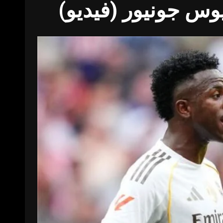
يوس جونيور (فيديو)