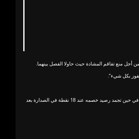
ن أجل منع تفاقم المشادة حيث حاولا الفصل بينهما.
نفوز بكل شيء”.
ونجح أتلتيكو مدريد في التعافي من أزمة نتائجه في بداية الموسم بتحقيق فوزا جديدا ارتقى به إلى المركز الخامس برصيد 12 نقطة في حين تجمد رصيد خصمه عند 18 نقطة في الصدارة بعد