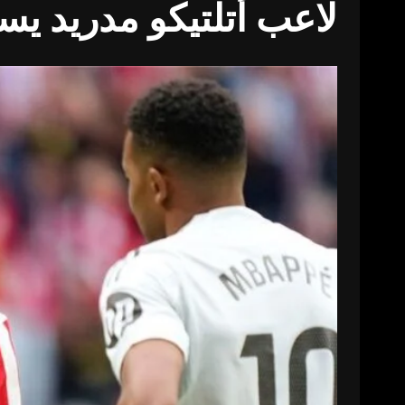
لاعب أتلتيكو مدريد يس