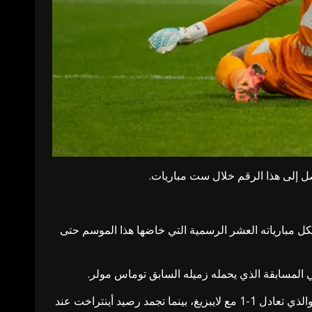
لألماني عبر إحراز 25 هدفا في أول ست مباريات، الفوز بكل مبارياته العشر الرسمية التي خاضها هذا الموسم حتى
ورفع بايرن رصيده في صدارة ترتيب الدوري الألماني إلى 18 نقطة، بفارق أربع نقاط أمام بوروسيا دورتموند صاحب المركز الثاني والذي تعادل 1-1 مع لايبزيغ، بينما تجمد رصيد أينتراخت عند