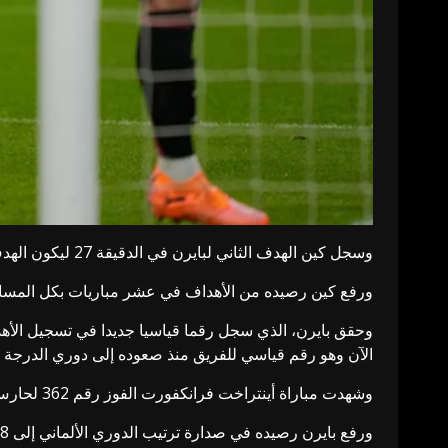
وسجل كين الهدف الثاني لبايرن في الدقيقة 27 ليكون الهدف الـ11 له في الدوري الألماني ويصبح أول لاعب في تاريخ المسابقة يصل إلى هذا الرقم خلال ست مباريات.
ورفع كين رصيده من الأهداف في عشر مباريات بكل المسابقات إلى
الآن وهو رقم قياسي للفريق منذ صعوده إلى دوري الدرجة الأول
وشهدت مباراة أينتراخت فرانكفورت الفوز رقم 362 لحارس مرمى بايرن ميونخ مانويل نوير في الدوري، ليعادل الرقم القياسي في المسابقة الذي يحمله زميله السابق توماس مولر.