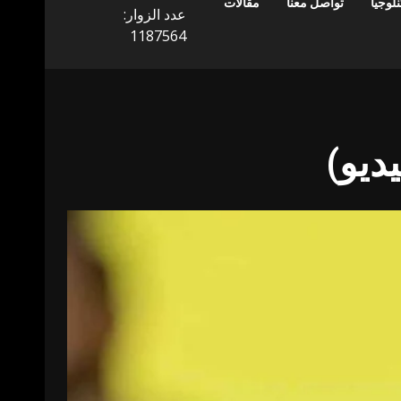
لوجيا
تواصل معنا
مقالات
عدد الزوار:
1187564
ديو)