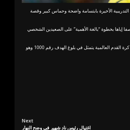
تدريبية الأخيرة بابتسامة واضحة وحماس كبير وقصة
واصفا إياها بخطوة “بالغة الأهمية” على الصعيدين الشخصي
وعلى الصعيد الفني رفع قائد النصر رصيده من الأهداف الرسمية في مسيرته إلى 948 هدفا ليقترب من تحقيق رقم فريد في تاريخ كرة القدم العالمية يتمثل في بلوغ الهدف رقم 1000 وهو
Next
اغتيال رئيس ناد شهير في وضح النهار