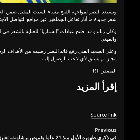
ويستعد النصر لمواجهة الفتح مساء السبت المقبل ضمن ال
شعر جديدة ما أثار تفاعل الجماهير عبر مواقع التواصل الاج
وكان رنالدو قد افتتح عيادات “إنسباريا” للعناية بالشعر في
والمهني.
إنجاز لم يسبق لأي لاعب الوصول إليه.
المصدر: RT
إقرأ المزيد
Source link
Previous
Post
في ذكرى ظهوره الأول منذ 21 عاما بقميص برشلونة.. تعليق مثير ليونيل ميسي (صورة)