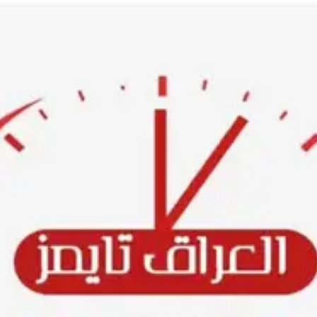
Ski
t
conten