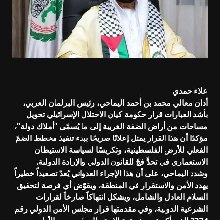
علاء حمدي
أدان معالي محمد بن أحمد اليماحي، رئيس البرلمان العربي،
بأشد العبارات قرار حكومة كيان الاحتلال الإسرائيلي تحويل
مساحات من أراض الضفة الغربية إلى ما يُسمّى “أملاك دولة”،
مؤكدًا أن هذا القرار يمثل إعلانًا صريحًا ببدء تنفيذ مخطط الضمّ
الفعلي للأرض الفلسطينية، وتكريسًا لسياسة الاستيطان
الاستعماري في تحدٍّ فجّ للقانون الدولي والإرادة الدولية.
وشدد اليماحي، على أن هذا الإجراء العدواني يُعدّ تصعيداً خطيراً
يهدد الأمن والاستقرار في المنطقة، ويقوّض أي فرصة لتحقيق
السلام العادل والشامل، ويشكل انتهاكاً صارخاً لقرارات
الشرعية الدولية، وفي مقدمتها قرار مجلس الأمن الدولي رقم