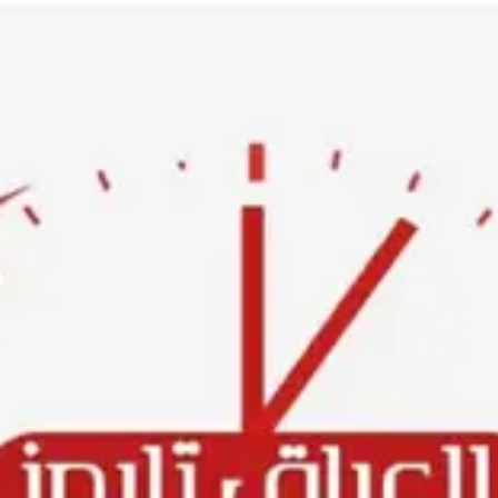
Ski
t
conten