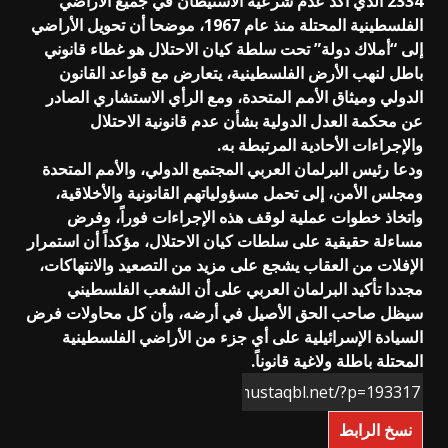
2334 الذي أكد عدم شرعية الاستيطان في جميع الأراضي
الفلسطينية المحتلة منذ عام 1967، موضحا أن تحويل الأراضي
إلى “أملاك دولة” تحت سلطة كيان الاحتلال هو غطاء قانوني
باطل لنهب الأرض الفلسطينية، يتعارض مع قواعد القانون
الدولي وميثاق الأمم المتحدة، ومع الرأي الاستشاري الصادر
عن محكمة العدل الدولية بشأن عدم قانونية الاحتلال
والإجراءات الأحادية المرتبطة به.
ودعا رئيس البرلمان العربي المجتمع الدولي، والأمم المتحدة
ومجلس الأمن، إلى تحمل مسؤولياتهم القانونية والأخلاقية،
واتخاذ خطوات عملية لوقف هذه الإجراءات فوراً، وفرض
مساءلة حقيقية على سلطات كيان الاحتلال، مؤكداً أن استمرار
الإفلات من العقاب يشجع على مزيد من التصعيد والانتهاكات،
مجددا تأكيد البرلمان العربي على أن الشعب الفلسطيني
سيظل صاحب الحق الأصيل في أرضه، وأن كل محاولات فرض
السيادة الإسرائيلية على أي جزء من الأراضي الفلسطينية
المحتلة باطلة ولاغية قانوناً.
نسخ الرابط