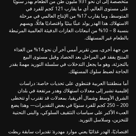
متخصصة إلى أن نحو 931 مليون طن من الطعام يهدر سنويًا
على مستوى العالم، أي ما يقارب 121 كجم للفرد في
المتوسط، وما يقارب 17% من الإنتاج العالمي في مرحلة
الاستهلاك. هذا الهدر يولد عبئًا بيئيًا واقتصاديًا هائلًا، ويسهم
بنسبة 8 – 10% من انبعاثات الغازات الدفيئة العالمية المرتبطة
بالطعام غير المستهلك.
من جهة أخرى، يبين تقرير أممي آخر أن نحو 14% من الغذاء
المنتج يفقد في المراحل بعد الحصاد وقبل مستوى البيع
بالتجزئة، وهو ما يجعل التدخلات في سلسلة التوريد مهمةً بقدر
الحاجة لضبط سلوك المستهلك.
أما منطقتنا العربية فتنطوي على تحديات خاصة: دراسات
إقليمية تشير إلى معدلات استهلاك وهدر مرتفعة في بلدان
الشرق الأوسط وشمال أفريقيا، بمعدلات قد تقترب أو تتخطى
200 – 250 كجم للفرد سنويًا في بعض التقديرات— وهذا يضع
العبء الأكبر على سياسات التثقيف السلوكي، والبنى التحتية
للتخزين، وسلاسل التوريد.
اقتصاديًا، الهدر غذائيًا يعني موارد مهدرة: تقديرات سابقة ربطت