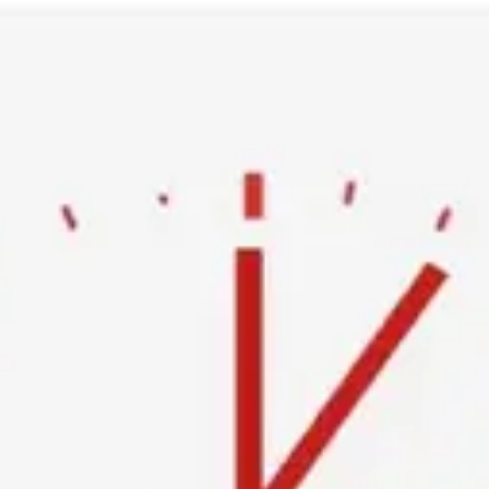
Ski
t
conten