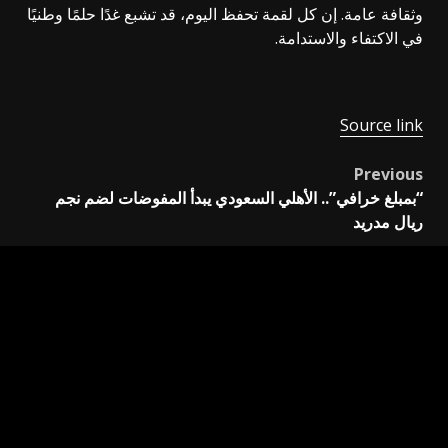
وثقافة عامة. إن كل لقمة تحفظ اليوم، قد تشبع غدًا حلمًا وطنيًا
في الاكتفاء والاستدامة.
Source link
Previous
Post
“بمبلغ خرافي”.. الأهلي السعودي يبدأ المفوضات لضم نجم
navigation
ريال مدريد
Next
أرخميدس في الحمام ونيوتن تحت الشجرة
اترك تعليقاً
لن يتم نشر عنوان بريدك الإلكتروني.
الحقول الإلزامية مشار
إليها بـ
*
التعليق
*