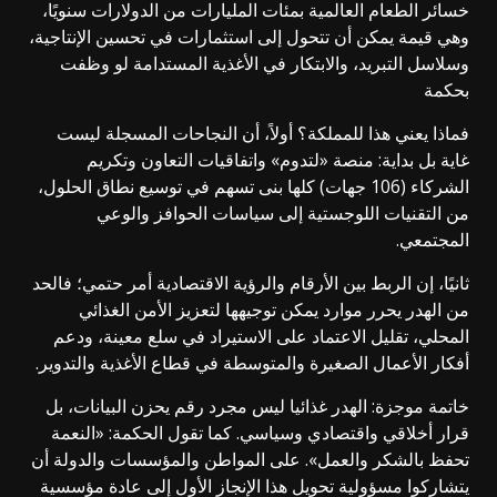
خسائر الطعام العالمية بمئات المليارات من الدولارات سنويًا،
وهي قيمة يمكن أن تتحول إلى استثمارات في تحسين الإنتاجية،
وسلاسل التبريد، والابتكار في الأغذية المستدامة لو وظفت
بحكمة
فماذا يعني هذا للمملكة؟ أولاً، أن النجاحات المسجلة ليست
غاية بل بداية: منصة «لتدوم» واتفاقيات التعاون وتكريم
الشركاء (106 جهات) كلها بنى تسهم في توسيع نطاق الحلول،
من التقنيات اللوجستية إلى سياسات الحوافز والوعي
المجتمعي.
ثانيًا، إن الربط بين الأرقام والرؤية الاقتصادية أمر حتمي؛ فالحد
من الهدر يحرر موارد يمكن توجيهها لتعزيز الأمن الغذائي
المحلي، تقليل الاعتماد على الاستيراد في سلع معينة، ودعم
أفكار الأعمال الصغيرة والمتوسطة في قطاع الأغذية والتدوير.
خاتمة موجزة: الهدر غذائيا ليس مجرد رقم يحزن البيانات، بل
قرار أخلاقي واقتصادي وسياسي. كما تقول الحكمة: «النعمة
تحفظ بالشكر والعمل». على المواطن والمؤسسات والدولة أن
يتشاركوا مسؤولية تحويل هذا الإنجاز الأول إلى عادة مؤسسية