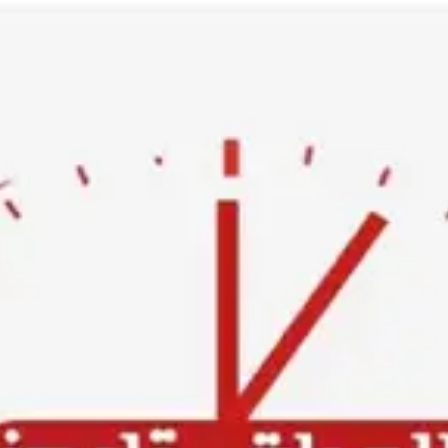
Ski
t
conten