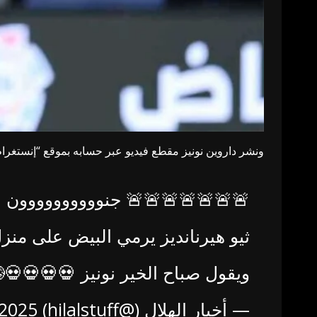
ونشر داروين نونيز مقطع فيديو عبر حسابه بموقع “إنستغرام” 
🚨🚨🚨🚨🚨🚨🚨 جنوووووووووون
ثيو هيرنانديز يرمي البيض على منزل
ويقول صباح الخير نونيز 💀💀💀💀
— أخبار الهلال (@hilalstuff)
 2025