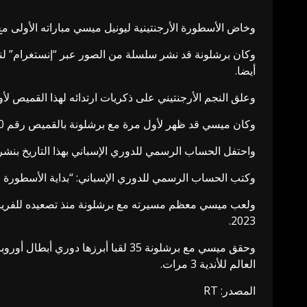
وخاض الأسطورة الأرجنتينية ليونيل ميسي مباراته الأولى مع برشلونة في مثل هذا اليوم
وكان برشلونة قد نشر سلسلة من الصور عبر “إنستغرام” ل
أيضا.
وعلق النجم الأرجنتيني على ذكريات ارتدائه لهذا القميص لأول مرة وق
وكان ميسي قد ظهر لأول مرة مع برشلونة بالقميص رقم 30 حيث دخل كبديل بدلاً من لاعب خط الوسط البرتغالي ديكو خلال الفوز ضد إسبانيول بهدف نظيف.
واحتفل الحساب الرسمي للدوري الإسباني بهذا التاريخ ب
وكتب الحساب الرسمي للدوري الإسباني: “بداية الأسطورة في مثل هذا اليوم من عام 2004 ارتدى ليو ميسي القم
2023.
العالم للأندية 3 مرات.
المصدر: RT