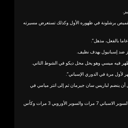
ي بقميص برشلونة في ظهوره الأول وكذلك تستعرض مسيرته
هر فيه ميسي وهو يحل محل ديكو في الشوط الثاني.
عظم مسيرته مع برشلونة منذ تصعيده للفريق الأول تحت قيادة فرانك ريكارد في 2004 واستمر حتى عام 2021 قبل أن ينضم لباريس سان جيرمان ثم إلى انتر ميامي في
وحقق ميسي مع برشلونة 35 لقبا أبرزها دوري أبطال أوروبا 4 مرات ولقب الليغا 10 مرات، إلى جانب كأس ملك اسبانيا 7 مرات والسوبر الاسباني 7 مرات والسوبر الأوروبي 3 مرات وكأس