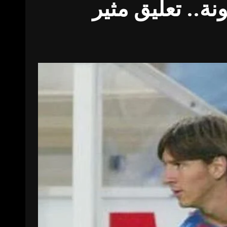
بقميص برشلونة.. تعليق مثير