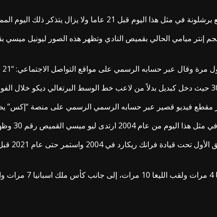
 قبل 21 عاما ولا يزال يتذكر ذلك اليوم المميز.
نجم إنتر ميامي الحالي بقميص النادي وتظهر هذه الصور ليونيل ميس
ال عبر حسابه الرسمي على مواقع التواصل الاجتماعي: “21 عاما بالفعل، مذهل”.
نشر مقطع فيديو قصير عبر حسابه الرسمي الرسمي على منصة “إكس” يظ
يص رقم 30 وظهر لأول مرة في الدوري الإسباني”.
ولعب ميسي م