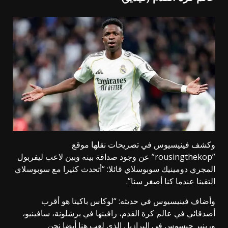
وكشف فينيسيوس في تصريحات نقلها موقع
”rousingthekop” عن وجود صداقة بينه وبين لاعب ليفربول
المجري دومينيك سوبوسلاي قائلا: “أتحدث كثيرا مع سوبوسلاي
التقينا عندما كنا أصغر سنا”.
وأضاف فينيسيوس في حديثه: “لوكاس باكيتا هو أقرب
أصدقائي في عالم كرة القدم، رافينها في برشلونة، سافينيو،
ورينير جيسوس في البرازيل الذي لعب هنا أيضا نحن