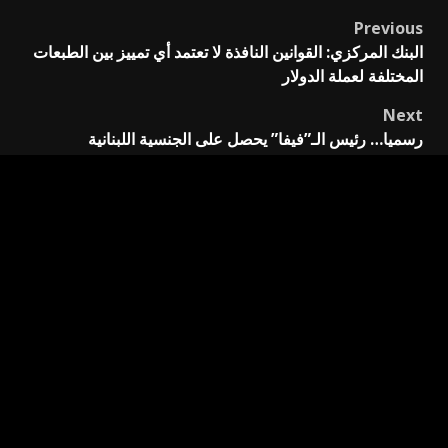
Previous
Post
البنك المركزي: القوانين النافذة لا تعتمد أي تمييز بين الطبعات
navigation
المختلفة لعملة الدولار
Next
رسميا… رئيس الـ”فيفا” يحصل على الجنسية اللبنانية
اترك تعليقاً
لن يتم نشر عنوان بريدك الإلكتروني.
الحقول الإلزامية مشار
إليها بـ
*
التعليق
*