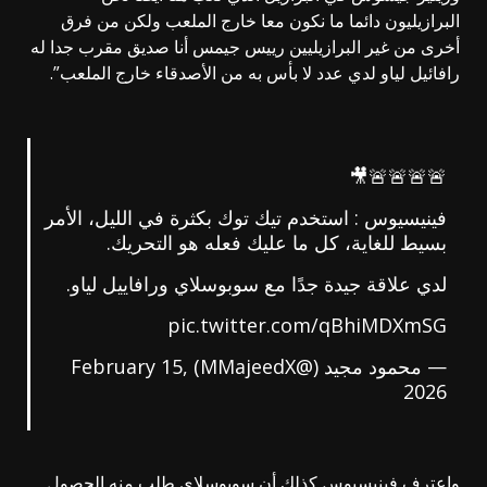
البرازيليون دائما ما نكون معا خارج الملعب ولكن من فرق
أخرى من غير البرازيليين رييس جيمس أنا صديق مقرب جدا له
رافائيل لياو لدي عدد لا بأس به من الأصدقاء خارج الملعب”.
🚨🚨🚨🚨🎥
فينيسيوس : استخدم تيك توك بكثرة في الليل، الأمر
بسيط للغاية، كل ما عليك فعله هو التحريك.
لدي علاقة جيدة جدًا مع سوبوسلاي ورافاييل لياو.
pic.twitter.com/qBhiMDXmSG
— محمود مجيد (@MMajeedX)
February 15,
2026
واعترف فينيسيوس كذلك أن سوبوسلاي طلب منه الحصول