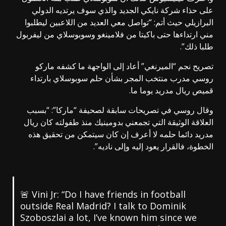
على حذاء شركة نايكي الجديد والذي سوف يرتديه الدولي
البرازيلي حيث أتم: “تواصل معي العديد من اللاعبين ليطلبوا
مني ارتداءها حتى باكيتا من فلامينغو وسوبوسلاي من ليفربول
طلبا ذلك”.
تصريح نجم “الميرنغي” أعاد إلى الواجهة ما كشفه ماركو
روسي مدرب منتخب المجر بشأن حلم سوبوسلاي بارتداء
قميص ريال مدريد يوما ما.
وقال روسي في تصريحات سابقة لصحيفة “ماركا”: “بسبب
العلاقة الوثيقة التي تجمعني بدومينيك منذ طفولته كان ريال
مدريد دائما حلمه لا أعرف إن كان سيتمكن من تحقيق هذه
الخطوة، فالقرار يعود إليه وإلى ناديه”.
🚨 Vini Jr: “Do I have friends in football
outside Real Madrid? I talk to Dominik
Szoboszlai a lot, I’ve known him since we