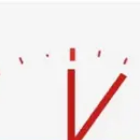
Ski
t
conten